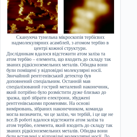
Скануюча тунельна мікроскопія тербієвих
надмолекулярних асамблей, з атомом тербію в
центрі кожної структури.
Дослідникам вдалося відстежити атом заліза та
атом тербію – елемента, що входить до складу так
званих рідкісноземельних металів. Обидва вони
були поміщені у відповідні молекулярні носії.
Звичайний рентгенівський детектор був
доповнений спеціальним. Останній мав
спеціалізований гострий металевий наконечник,
який потрібно було розмістити дуже близько до
зразка, щоб зібрати електрони, збуджені
рентгенівськими променями. На основі
вимірювань, зібраних наконечником, команда
могла визначити, чи це залізо, чи тербій, і це ще не
все.В роботі вдалося відстежити атом заліза та
атом тербію, елемента, який входить до складу так
званих рідкісноземельних металів. Обидва вони
були вставлені у відповідні молекулярні носії. До