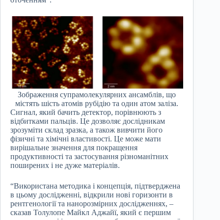
Зображення супрамолекулярних ансамблів, що
містять шість атомів рубідію та один атом заліза.
Сигнал, який бачить детектор, порівнюють з
відбитками пальців. Це дозволяє дослідникам
зрозуміти склад зразка, а також вивчити його
фізичні та хімічні властивості. Це може мати
вирішальне значення для покращення
продуктивності та застосування різноманітних
поширених і не дуже матеріалів.
“Використана методика і концепція, підтверджена
в цьому дослідженні, відкрили нові горизонти в
рентгенології та нанорозмірних дослідженнях, –
сказав Толулопе Майкл Аджайї, який є першим