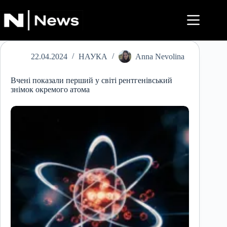
Перейти
до
вмісту
22.04.2024
НАУКА
Anna Nevolina
Вчені показали перший у світі рентгенівський
знімок окремого атома