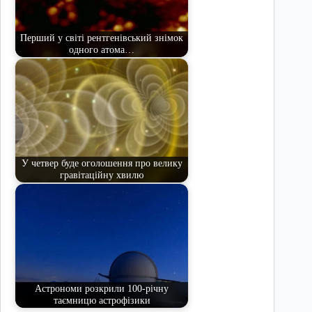
Перший у світі рентгенівський знімок
одного атома…
У четвер буде оголошення про велику
гравітаційну хвилю
Астрономи розкрили 100-річну
таємницю астрофізики