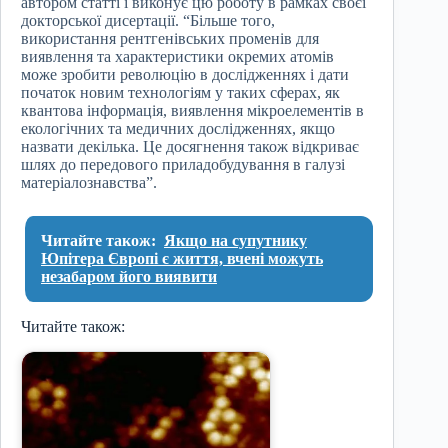
автором статті і виконує цю роботу в рамках своєї
докторської дисертації. “Більше того,
використання рентгенівських променів для
виявлення та характеристики окремих атомів
може зробити революцію в дослідженнях і дати
початок новим технологіям у таких сферах, як
квантова інформація, виявлення мікроелементів в
екологічних та медичних дослідженнях, якщо
назвати декілька. Це досягнення також відкриває
шлях до передового приладобудування в галузі
матеріалознавства”.
Читайте також:
Якщо на супутнику
Юпітера Європі є життя, вчені можуть
незабаром його виявити
Читайте також: