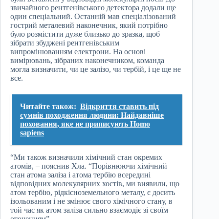
звичайного рентгенівського детектора додали ще
один спеціальний. Останній мав спеціалізований
гострий металевий наконечник, який потрібно
було розмістити дуже близько до зразка, щоб
зібрати збуджені рентгенівським
випромінюванням електрони. На основі
вимірювань, зібраних наконечником, команда
могла визначити, чи це залізо, чи тербій, і це ще не
все.
Читайте також:
Відкриття ставить під
сумнів походження людини: Найдавніше
поховання, яке не приписують Homo
sapiens
“Ми також визначили хімічний стан окремих
атомів, – пояснив Хла. “Порівнюючи хімічний
стан атома заліза і атома тербію всередині
відповідних молекулярних хостів, ми виявили, що
атом тербію, рідкісноземельного металу, є досить
ізольованим і не змінює свого хімічного стану, в
той час як атом заліза сильно взаємодіє зі своїм
оточенням”.