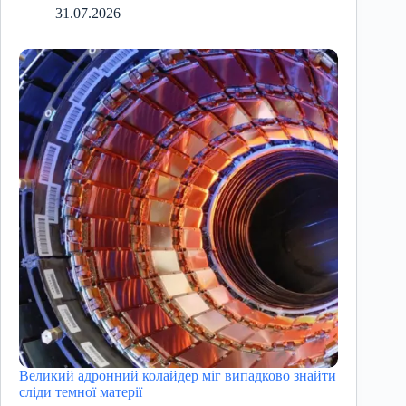
31.07.2026
Великий адронний колайдер міг випадково знайти
сліди темної матерії