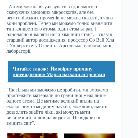
“Атоми можна візуалізувати за допомогою
скануючих зондових мікроскопів, але без
рентгенівських променів не можна сказати, з чого
вони зроблені. Тепер ми можемо точно визначити
тип конкретного атома, один атом за раз, і
одночасно виміряти його хімічний стан”, – сказав
старший автор дослідження, професор Со Вай Хла
з Університету Огайо та Аргонської національної
лабораторії.
Читайте також:
Ймовірну причину
«зневоднення» Марса назвали астрономи
“Як тільки ми зможемо це зробити, ми зможемо
простежити матеріали до граничної межі лише
одного атома. Це матиме великий вплив на
екологічну та медичну науки і, можливо, навіть
дозволить знайти ліки, які можуть мати
величезний вплив на людство. Це відкриття
змінить світ”.