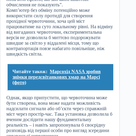
обчислення не показують”.
Комп’ютер без обміну потенційно може
використати силу протидії для створення
прохідної червоточини, хоча цей міст
працюватиме на суто локальному рівні. На відміну
від вигаданих червоточин, експериментальна
версія не дозволила б миттєво подорожувати
швидше за світло у віддалені місця, тому що
контрапортація повзе набагато повільніше, ніж
швидкість світла.
Читайте також:
Марсохід NASA зробив
знімки передсвітанкових хмар на Марсі
(фото)
Однак, якщо припустити, що червоточина може
бути створена, вона може надати можливість
надсилати сигнали або об’єкти через справжній
міст через простір-час. Така установка дозволила б
вченим дослідити нашу фундаментальну
реальність – і навіть запропонувала б своєрідну
розповідь від першої особи про вигляд зсередини
справжньої червоточини.