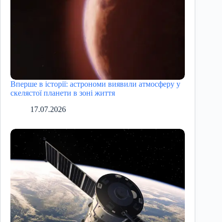
Вперше в історії: астрономи виявили атмосферу у
скелястої планети в зоні життя
17.07.2026