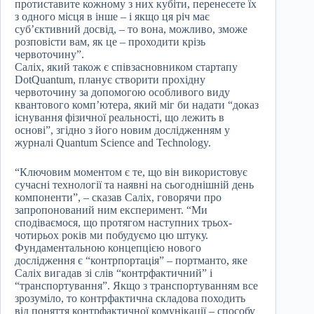
протиставите кожному з них кубіти, перенесете їх
з одного місця в інше – і якщо ця річ має
суб’єктивний досвід, – то вона, можливо, зможе
розповісти вам, як це – проходити крізь
червоточину”.
Саліх, який також є співзасновником стартапу
DotQuantum, планує створити прохідну
червоточину за допомогою особливого виду
квантового комп’ютера, який міг би надати “доказ
існування фізичної реальності, що лежить в
основі”, згідно з його новим дослідженням у
журналі Quantum Science and Technology.
“Ключовим моментом є те, що він використовує
сучасні технології та наявні на сьогоднішній день
компоненти”, – сказав Саліх, говорячи про
запропонований ним експеримент. “Ми
сподіваємося, що протягом наступних трьох-
чотирьох років ми побудуємо цю штуку.
Фундаментальною концепцією нового
дослідження є “контрпортація” – портманто, яке
Саліх вигадав зі слів “контрфактичний” і
“транспортування”. Якщо з транспортуванням все
зрозуміло, то контрфактична складова походить
від поняття контрфактичної комунікації – способу