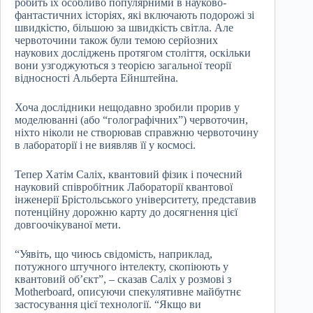
робить їх особливо популярними в науково-
фантастичних історіях, які включають подорожі зі
швидкістю, більшою за швидкість світла. Але
червоточини також були темою серйозних
наукових досліджень протягом століття, оскільки
вони узгоджуються з теорією загальної теорії
відносності Альберта Ейнштейна.
Хоча дослідники нещодавно зробили прорив у
моделюванні (або “голографічних”) червоточин,
ніхто ніколи не створював справжню червоточину
в лабораторії і не виявляв її у космосі.
Тепер Хатім Саліх, квантовий фізик і почесний
науковий співробітник Лабораторії квантової
інженерії Брістольського університету, представив
потенційну дорожню карту до досягнення цієї
довгоочікуваної мети.
“Уявіть, що чиюсь свідомість, наприклад,
потужного штучного інтелекту, скопіюють у
квантовий об’єкт”, – сказав Саліх у розмові з
Motherboard, описуючи спекулятивне майбутнє
застосування цієї технології. “Якщо ви