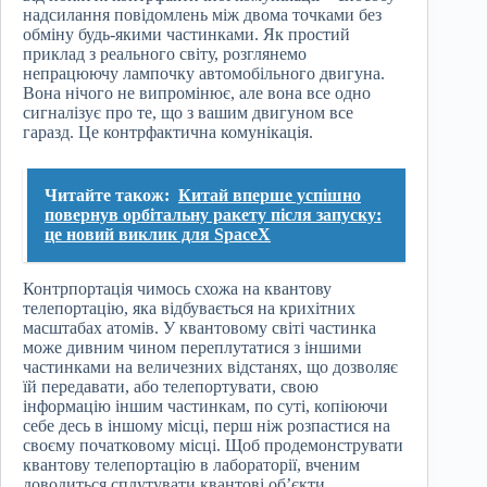
надсилання повідомлень між двома точками без
обміну будь-якими частинками. Як простий
приклад з реального світу, розглянемо
непрацюючу лампочку автомобільного двигуна.
Вона нічого не випромінює, але вона все одно
сигналізує про те, що з вашим двигуном все
гаразд. Це контрфактична комунікація.
Читайте також:
Китай вперше успішно
повернув орбітальну ракету після запуску:
це новий виклик для SpaceX
Контрпортація чимось схожа на квантову
телепортацію, яка відбувається на крихітних
масштабах атомів. У квантовому світі частинка
може дивним чином переплутатися з іншими
частинками на величезних відстанях, що дозволяє
їй передавати, або телепортувати, свою
інформацію іншим частинкам, по суті, копіюючи
себе десь в іншому місці, перш ніж розпастися на
своєму початковому місці. Щоб продемонструвати
квантову телепортацію в лабораторії, вченим
доводиться сплутувати квантові об’єкти