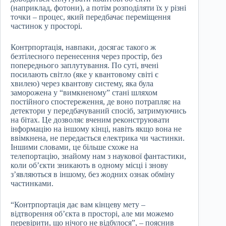
(наприклад, фотони), а потім розподіляти їх у різні
точки – процес, який передбачає переміщення
частинок у просторі.
Контрпортація, навпаки, досягає такого ж
безтілесного перенесення через простір, без
попереднього заплутування. По суті, вчені
посилають світло (яке у квантовому світі є
хвилею) через квантову систему, яка була
заморожена у “вимкненому” стані шляхом
постійного спостереження, де воно потрапляє на
детектори у передбачуваний спосіб, затримуючись
на бітах. Це дозволяє вченим реконструювати
інформацію на іншому кінці, навіть якщо вона не
ввімкнена, не передається електрика чи частинки.
Іншими словами, це більше схоже на
телепортацію, знайому нам з наукової фантастики,
коли об’єкти зникають в одному місці і знову
з’являються в іншому, без жодних ознак обміну
частинками.
“Контрпортація дає вам кінцеву мету –
відтворення об’єкта в просторі, але ми можемо
перевірити, що нічого не відбулося”, – пояснив