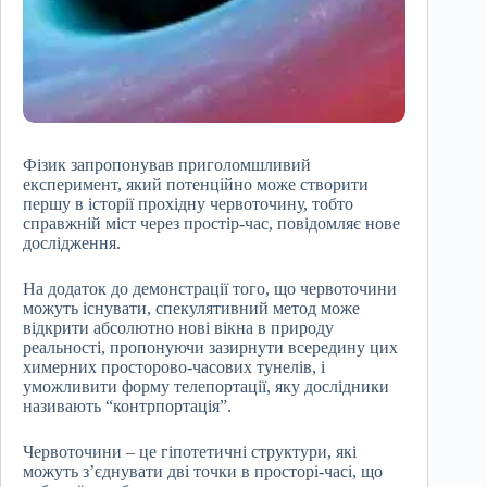
Фізик запропонував приголомшливий
експеримент, який потенційно може створити
першу в історії прохідну червоточину, тобто
справжній міст через простір-час, повідомляє нове
дослідження.
На додаток до демонстрації того, що червоточини
можуть існувати, спекулятивний метод може
відкрити абсолютно нові вікна в природу
реальності, пропонуючи зазирнути всередину цих
химерних просторово-часових тунелів, і
уможливити форму телепортації, яку дослідники
називають “контрпортація”.
Червоточини – це гіпотетичні структури, які
можуть з’єднувати дві точки в просторі-часі, що