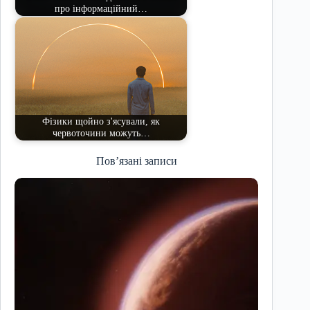
про інформаційний…
Фізики щойно з'ясували, як
червоточини можуть…
Пов’язані записи