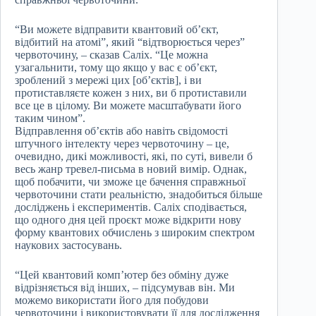
“Ви можете відправити квантовий об’єкт,
відбитий на атомі”, який “відтворюється через”
червоточину, – сказав Саліх. “Це можна
узагальнити, тому що якщо у вас є об’єкт,
зроблений з мережі цих [об’єктів], і ви
протиставляєте кожен з них, ви б протиставили
все це в цілому. Ви можете масштабувати його
таким чином”.
Відправлення об’єктів або навіть свідомості
штучного інтелекту через червоточину – це,
очевидно, дикі можливості, які, по суті, вивели б
весь жанр тревел-письма в новий вимір. Однак,
щоб побачити, чи зможе це бачення справжньої
червоточини стати реальністю, знадобиться більше
досліджень і експериментів. Саліх сподівається,
що одного дня цей проєкт може відкрити нову
форму квантових обчислень з широким спектром
наукових застосувань.
“Цей квантовий комп’ютер без обміну дуже
відрізняється від інших, – підсумував він. Ми
можемо використати його для побудови
червоточини і використовувати її для дослідження