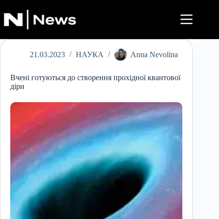
Перейти
до
вмісту
21.03.2023
НАУКА
Anna Nevolina
Вчені готуються до створення прохідної квантової
діри