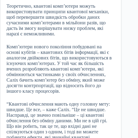
Теоретично, квантові комп’ютери можуть
використовувати принципи квантової механіки,
щоб перевершити швидкість обробки даних
сучасними комп’ютерами в мільйони разів, що
дасть їм змогу вирішувати низку проблем, які
наразі є неможливими.
Комп’ютери нового покоління побудовані на
основі кубітів – квантових бітів інформації, які є
аналогом двійкових бітів, що використовуються в
існуючих комп’ютерах. У той час як більшість
вчених розробляють квантові комп’ютери, які
обмінюються частинками у своїх обчисленнях,
Саліх бачить комп’ютер без обміну, який може
досягти контрпортації, що відносить його до
іншого класу процесорів.
“Квантові обчислення мають одну головну мету:
швидше. Це все, – каже Саліх. “Це не швидше.
Насправді, це значно повільніше – ці квантові
обчислення без обміну даними. Ми не в цій грі.
Що він робить, так це те, що вхідні дані не
спілкуються один з одним, і тоді ви можете
побачити ефекти, які звичайні квантові