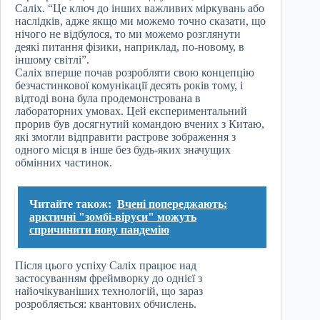
Саліх. “Це ключ до інших важливих міркувань або
наслідків, адже якщо ми можемо точно сказати, що
нічого не відбулося, то ми можемо розглянути
деякі питання фізики, наприклад, по-новому, в
іншому світлі”.
Саліх вперше почав розробляти свою концепцію
безчастинкової комунікації десять років тому, і
відтоді вона була продемонстрована в
лабораторних умовах. Цей експериментальний
прорив був досягнутий командою вчених з Китаю,
які змогли відправити растрове зображення з
одного місця в інше без будь-яких значущих
обмінних частинок.
Читайте також:
Вчені попереджають:
арктичні "зомбі-віруси" можуть
спричинити нову пандемію
Після цього успіху Саліх працює над
застосуванням фреймворку до однієї з
найочікуваніших технологій, що зараз
розробляється: квантових обчислень.