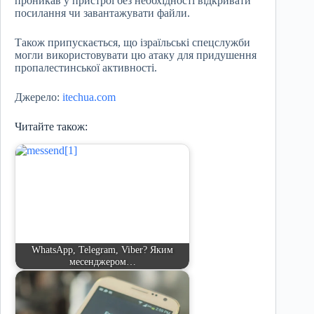
проникав у пристрої без необхідності відкривати
посилання чи завантажувати файли.
Також припускається, що ізраїльські спецслужби
могли використовувати цю атаку для придушення
пропалестинської активності.
Джерело:
itechua.com
Читайте також:
WhatsApp, Telegram, Viber? Яким
месенджером…