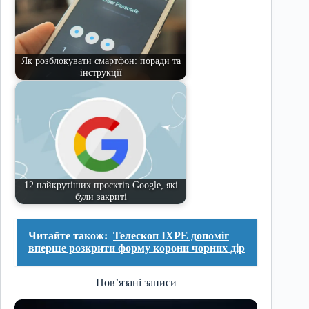
Як розблокувати смартфон: поради та
інструкції
12 найкрутіших проєктів Google, які
були закриті
Читайте також:
Телескоп IXPE допоміг
вперше розкрити форму корони чорних дір
Пов’язані записи