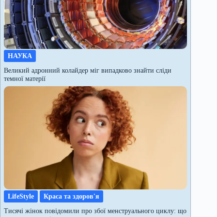
НАУКА
Великий адронний колайдер міг випадково знайти сліди
темної матерії
LifeStyle
Краса та здоров'я
Тисячі жінок повідомили про збої менструального циклу: що