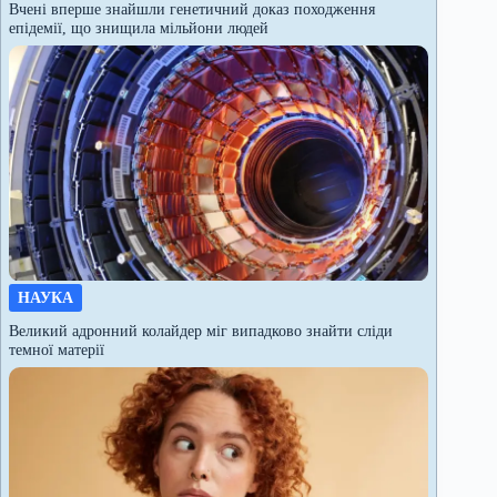
Вчені вперше знайшли генетичний доказ походження
епідемії, що знищила мільйони людей
НАУКА
Великий адронний колайдер міг випадково знайти сліди
темної матерії