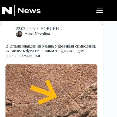
Перейти
до
вмісту
22.03.2025
НОВИНИ
Anna Nevolina
В Іспанії знайдений камінь з древніми символами,
які можуть бути старішими за будь-які відомі
наскельні малюнки