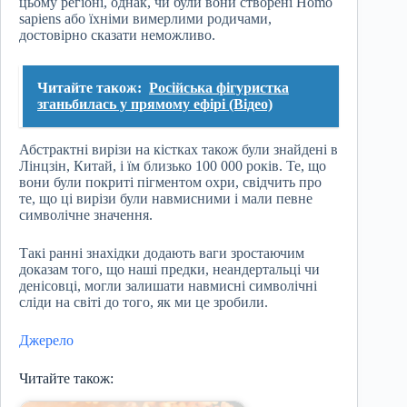
цьому регіоні, однак, чи були вони створені Homo
sapiens або їхніми вимерлими родичами,
достовірно сказати неможливо.
Читайте також:
Російська фігуристка
зганьбилась у прямому ефірі (Відео)
Абстрактні вирізи на кістках також були знайдені в
Лінцзін, Китай, і їм близько 100 000 років. Те, що
вони були покриті пігментом охри, свідчить про
те, що ці вирізи були навмисними і мали певне
символічне значення.
Такі ранні знахідки додають ваги зростаючим
доказам того, що наші предки, неандертальці чи
денісовці, могли залишати навмисні символічні
сліди на світі до того, як ми це зробили.
Джерело
Читайте також: