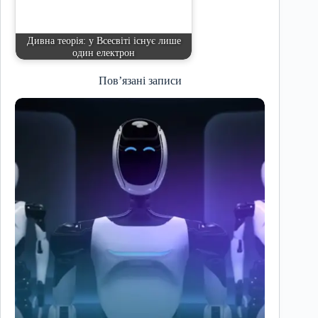
Дивна теорія: у Всесвіті існує лише
один електрон
Пов’язані записи