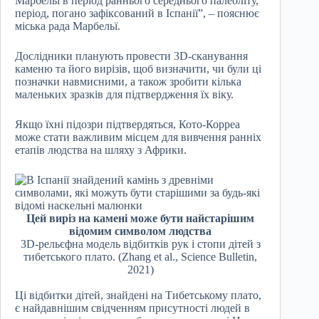
Марбельї в період раннього середнього палеоліту,
період, погано зафіксований в Іспанії”, – пояснює
міська рада Марбельї.
Дослідники планують провести 3D-сканування
каменю та його вирізів, щоб визначити, чи були ці
позначки навмисними, а також зробити кілька
маленьких зразків для підтвердження їх віку.
Якщо їхні підозри підтвердяться, Кото-Корреа
може стати важливим місцем для вивчення ранніх
етапів людства на шляху з Африки.
Цей виріз на камені може бути найстарішим
відомим символом людства
3D-рельєфна модель відбитків рук і стопи дітей з
тибетського плато. (Zhang et al., Science Bulletin,
2021)
Ці відбитки дітей, знайдені на Тибетському плато,
є найдавнішим свідченням присутності людей в