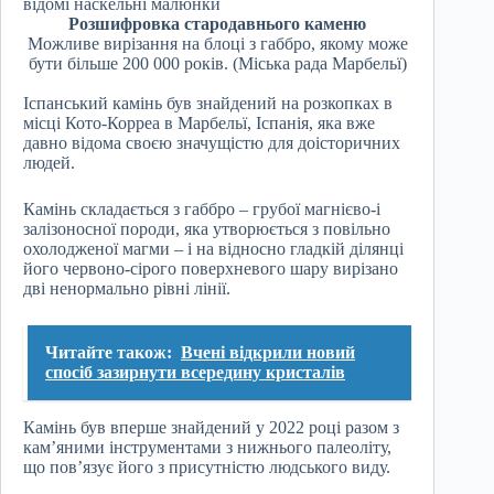
Розшифровка стародавнього каменю
Можливе вирізання на блоці з габбро, якому може
бути більше 200 000 років. (Міська рада Марбельї)
Іспанський камінь був знайдений на розкопках в
місці Кото-Корреа в Марбельї, Іспанія, яка вже
давно відома своєю значущістю для доісторичних
людей.
Камінь складається з габбро – грубої магнієво-і
залізоносної породи, яка утворюється з повільно
охолодженої магми – і на відносно гладкій ділянці
його червоно-сірого поверхневого шару вирізано
дві ненормально рівні лінії.
Читайте також:
Вчені відкрили новий
спосіб зазирнути всередину кристалів
Камінь був вперше знайдений у 2022 році разом з
кам’яними інструментами з нижнього палеоліту,
що пов’язує його з присутністю людського виду.