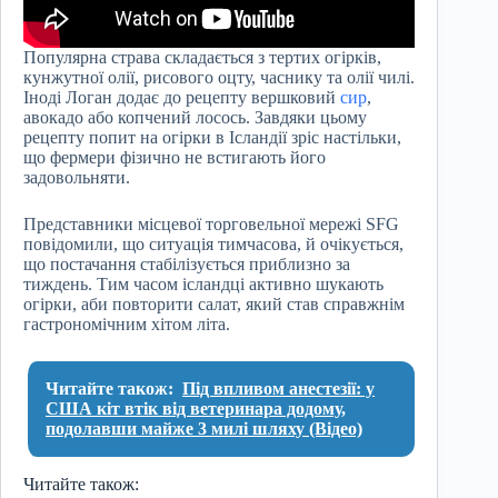
Популярна страва складається з тертих огірків,
кунжутної олії, рисового оцту, часнику та олії чилі.
Іноді Логан додає до рецепту вершковий
сир
,
авокадо або копчений лосось. Завдяки цьому
рецепту попит на огірки в Ісландії зріс настільки,
що фермери фізично не встигають його
задовольняти.
Представники місцевої торговельної мережі SFG
повідомили, що ситуація тимчасова, й очікується,
що постачання стабілізується приблизно за
тиждень. Тим часом ісландці активно шукають
огірки, аби повторити салат, який став справжнім
гастрономічним хітом літа.
Читайте також:
Під впливом анестезії: у
США кіт втік від ветеринара додому,
подолавши майже 3 милі шляху (Відео)
Читайте також: