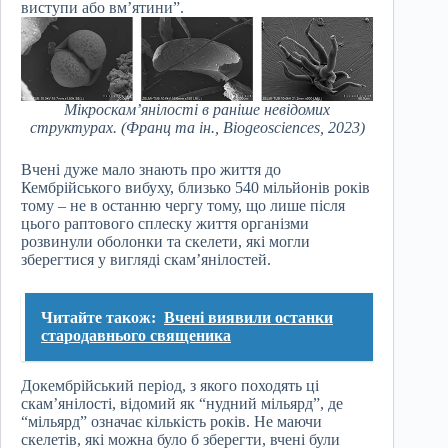
виступи або вм’ятини”.
Мікроскам’янілості в раніше невідомих
структурах. (Франц та ін., Biogeosciences, 2023)
Вчені дуже мало знають про життя до
Кембрійського вибуху, близько 540 мільйонів років
тому – не в останню чергу тому, що лише після
цього раптового сплеску життя організми
розвинули оболонки та скелети, які могли
зберегтися у вигляді скам’янілостей.
Читайте також:
Вчені виявили останки
стародавнього священика
Докембрійський період, з якого походять ці
скам’янілості, відомий як “нудний мільярд”, де
“мільярд” означає кількість років. Не маючи
скелетів, які можна було б зберегти, вчені були