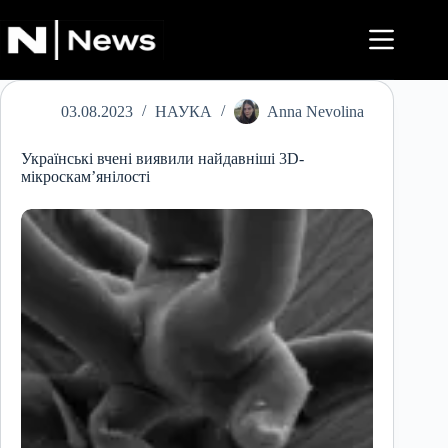
Перейти
до
вмісту
03.08.2023
НАУКА
Anna Nevolina
Українські вчені виявили найдавніші 3D-
мікроскам’янілості