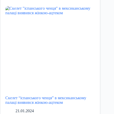
Скелет “іспанського ченця” в мексиканському
палаці виявився жінкою-ацтеком
21.01.2024