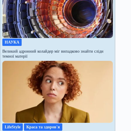
НАУКА
Великий адронний колайдер міг випадково знайти сліди
темної матерії
LifeStyle
Краса та здоров'я