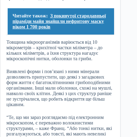
Читайте також:
З покинутої стародавньої
піраміди майя знайшли нефритову маску
віком 1 700 років
Товщина мікроорганізмів варіюється від 10
мікрометрів – крихітної частки міліметра – до
кількох міліметрів, а їхня структура нагадує
мікроскопічні нитки, оболонки та гриби.
Виявлені форми і пов’язані з ними мінерали
дозволяють припустити, що деякі з загадкових
форм життя є багатоклітинними грибоподібними
організмами. Інші мали оболонки, схожі на мушлі,
навколо своїх клітин. Деякі з цих структур раніше
не зустрічалися, що робить відкриття ще більш
цікавим.
“Те, що ми зараз розглядаємо під електронним
мікроскопом, є переважно волокнистими
структурами, – каже Франц. “Або тонкі нитки, які
розгалужуються, або товсті, які мають невеликі