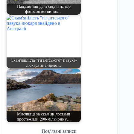
Найдавніші дані свідчать, що
фотосинтез виник…
Скам'янілість "гігантського" павука-
люкаря знайдено…
Мисливці за скам'янілостями
простежили 200-мільйонну…
Пов’язані записи