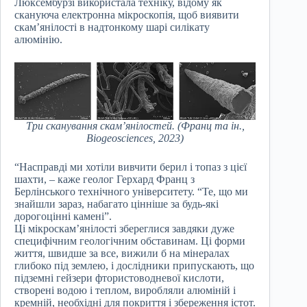
Люксембурзі використала техніку, відому як
скануюча електронна мікроскопія, щоб виявити
скам’янілості в надтонкому шарі силікату
алюмінію.
Три сканування скам’янілостей. (Франц та ін.,
Biogeosciences, 2023)
“Насправді ми хотіли вивчити берил і топаз з цієї
шахти, – каже геолог Герхард Франц з
Берлінського технічного університету. “Те, що ми
знайшли зараз, набагато цінніше за будь-які
дорогоцінні камені”.
Ці мікроскам’янілості збереглися завдяки дуже
специфічним геологічним обставинам. Ці форми
життя, швидше за все, вижили б на мінералах
глибоко під землею, і дослідники припускають, що
підземні гейзери фтористоводневої кислоти,
створені водою і теплом, виробляли алюміній і
кремній, необхідні для покриття і збереження істот.