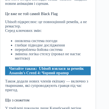
новим анімаціям і сценам.
Це вже не той самий Black Flag
Ubisoft підкреслює: це повноцінний ремейк, а не
ремастер.
Серед ключових змін:
оновлена система погоди
глибше підводне дослідження
перероблена бойова система
змінена логіка стелсу (провал не настає
миттєво)
Читайте також:
Ubisoft взялася за ремейк
Assassin's Creed 4: Чорний прапор
Також додали нових членів екіпажу — включно з
тваринами, які супроводжують гравця під час
пригод.
Що з сюжетом
У трейлері показали лише Карибський регіон