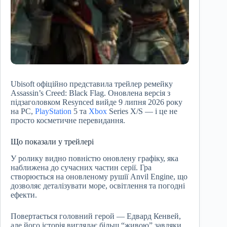
Ubisoft офіційно представила трейлер ремейку
Assassin’s Creed: Black Flag. Оновлена версія з
підзаголовком Resynced вийде 9 липня 2026 року
на PC,
PlayStation
5 та
Xbox
Series X/S — і це не
просто косметичне перевидання.
Що показали у трейлері
У ролику видно повністю оновлену графіку, яка
наближена до сучасних частин серії. Гра
створюється на оновленому рушії Anvil Engine, що
дозволяє деталізувати море, освітлення та погодні
ефекти.
Повертається головний герой — Едвард Кенвей,
але його історія виглядає більш “живою” завдяки