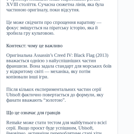
XVIII століття. Сучасна сюжетна лінія, яка була
частиною оригіналу, поки відсутня.
Це може свідчити про спрощення наративу —
фокус зміщується на піратську історію, яка й
зробила гру культовою.
Контекст: чому це важливо
Оригінальна Assassin’s Creed IV: Black Flag (2013)
вважається однією з найуспішніших частин
франшизи. Вона задала стандарт для морських боїв
у відкритому світі — механіка, яку потім
копіювали інші ігри.
Після кількох експериментальних частин серії
Ubisoft фактично повертається до формули, яку
фанати вважають “золотою”.
Що це означає для гравців
Remake може стати тестом для майбутнього всієї
серії. Якщо проєкт буде успішним, Ubisoft,
ймовірно, активніше перероблятиме старі хіти