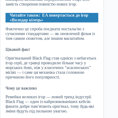
замість створення повністю нових ігор.
Читайте також:
EA повертається до ігор
«Володар кілець»
Фактично це спроба поєднати ностальгію з
сучасними стандартами — як оновлений фільм із
тим самим сюжетом, але іншим масштабом.
Цікавий факт
Оригінальний Black Flag став однією з небагатьох
ігор серії, де гравці проводили більше часу у
морських боях, ніж у класичних “асасинських”
місіях — і саме ця механіка стала головною
причиною його популярності.
Чому це важливо
Ремейки великих ігор — новий тренд індустрії.
Black Flag — один із найризикованіших кейсів:
фанати добре пам’ятають оригінал, тому будь-які
зміни будуть під пильною увагою.