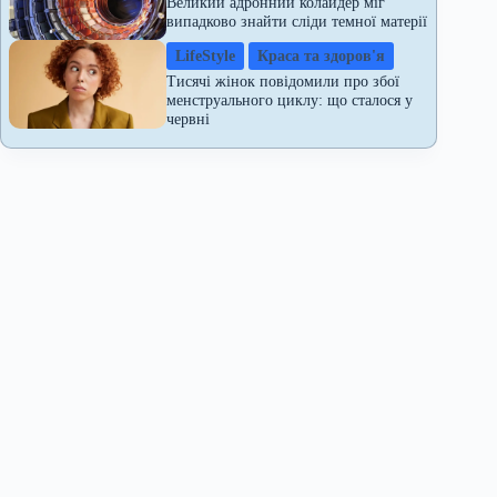
Великий адронний колайдер міг
випадково знайти сліди темної матерії
LifeStyle
Краса та здоров'я
Тисячі жінок повідомили про збої
менструального циклу: що сталося у
червні