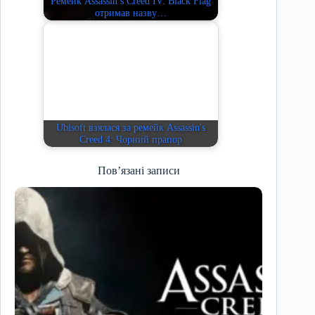
Ремейк Assassin’s Creed IV: Black Flag
отримав назву…
Ubisoft взялася за ремейк Assassin's
Creed 4: Чорний прапор
Пов’язані записи