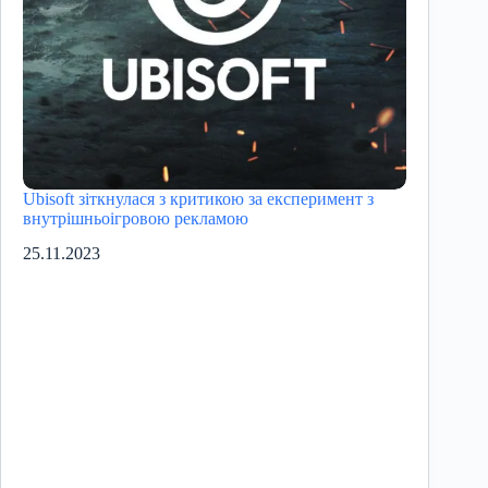
Ubisoft зіткнулася з критикою за експеримент з
внутрішньоігровою рекламою
25.11.2023