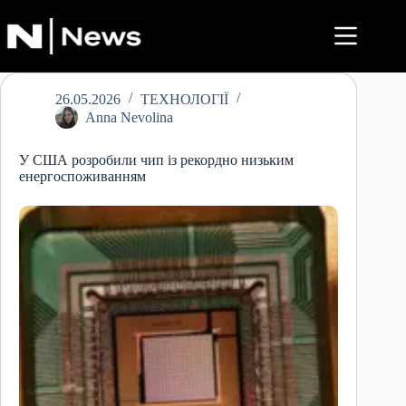
Перейти
до
вмісту
26.05.2026
ТЕХНОЛОГІЇ
Anna Nevolina
У США розробили чип із рекордно низьким
енергоспоживанням