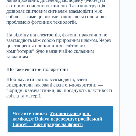
напівпровідник диселенід молібдену (MoSe₂) із
фотонною нанопорожниною. Така конструкція
дозволяє світловим сигналам взаємодіяти між
собою — саме це роками залишалося головною
проблемою фотонних технологій.
На відміну від електронів, фотони практично не
взаємодіють між собою природним шляхом. Через
це створення повноцінних “світлових
комп’ютерів” було надзвичайно складним
завданням.
Що таке екситон-поляритони
Щоб змусити світло взаємодіяти, вчені
використали так звані екситон-поляритони —
гібридні квазічастинки, які поєднують властивості
світла та матерії.
Читайте також:
Український дрон-
камікадзе Bulava перевершує російський
Lancet — вже працює на фронті