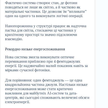
Фактично система створює стан, де фотони
поводяться не лише як світло, а й частково як
матеріальні частинки. Це дозволяє їм “впливати”
один на одного та виконувати логічні операції.
Нанопорожнина у структурі працює як надточна
пастка для світла, стискаючи ці частинки у
крихітному просторі та значно підсилюючи
взаємодію.
Рекордно низьке енергоспоживання
Нова система змогла виконувати оптичне
перемикання приблизно при 4 фемтоджоулях
енергії. Це надзвичайно малий показник навіть за
мірками сучасної фотоніки.
Для порівняння: один фемтоджоуль — це одна
квадрильйонна частина джоуля. Настільки низьке
енергоспоживання може стати критично
важливим для майбутніх AI-систем та дата-
центрів, які сьогодні споживають величезні обсяги
електроенергії.