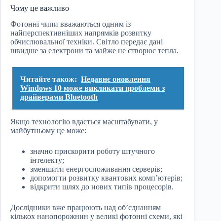
Чому це важливо
Фотонні чипи вважаються одним із
найперспективніших напрямків розвитку
обчислювальної техніки. Світло передає дані
швидше за електрони та майже не створює тепла.
Читайте також:
Недавнє оновлення
Windows 10 може викликати проблеми з
драйверами Bluetooth
Якщо технологію вдасться масштабувати, у
майбутньому це може:
значно прискорити роботу штучного
інтелекту;
зменшити енергоспоживання серверів;
допомогти розвитку квантових комп’ютерів;
відкрити шлях до нових типів процесорів.
Дослідники вже працюють над об’єднанням
кількох нанопорожнин у великі фотонні схеми, які