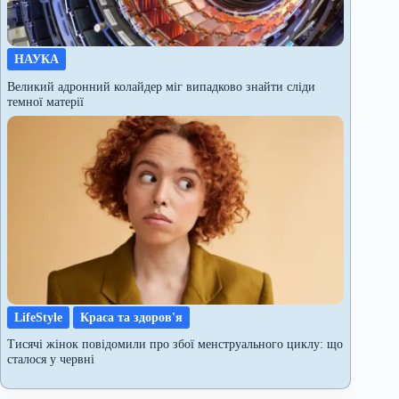
НАУКА
Великий адронний колайдер міг випадково знайти сліди
темної матерії
LifeStyle
Краса та здоров'я
Тисячі жінок повідомили про збої менструального циклу: що
сталося у червні