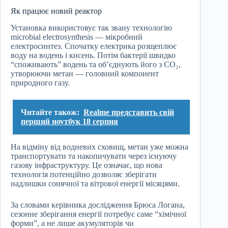
Як працює новий реактор
Установка використовує так звану технологію
microbial electrosynthesis — мікробний
електросинтез. Спочатку електрика розщеплює
воду на водень і кисень. Потім бактерії швидко
“споживають” водень та об’єднують його з CO₂,
утворюючи метан — головний компонент
природного газу.
Читайте також:
Realme представить свій
перший ноутбук 18 серпня
На відміну від водневих сховищ, метан уже можна
транспортувати та накопичувати через існуючу
газову інфраструктуру. Це означає, що нова
технологія потенційно дозволяє зберігати
надлишки сонячної та вітрової енергії місяцями.
За словами керівника дослідження Брюса Логана,
сезонне зберігання енергії потребує саме “хімічної
форми”, а не лише акумуляторів чи