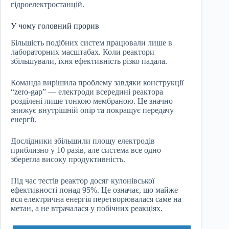
гідроелектростанцій.
У чому головний прорив
Більшість подібних систем працювали лише в
лабораторних масштабах. Коли реактори
збільшували, їхня ефективність різко падала.
Команда вирішила проблему завдяки конструкції
“zero-gap” — електроди всередині реактора
розділені лише тонкою мембраною. Це значно
знижує внутрішній опір та покращує передачу
енергії.
Дослідники збільшили площу електродів
приблизно у 10 разів, але система все одно
зберегла високу продуктивність.
Під час тестів реактор досяг кулонівської
ефективності понад 95%. Це означає, що майже
вся електрична енергія перетворювалася саме на
метан, а не втрачалася у побічних реакціях.