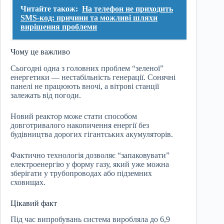
Читайте також:
На телефон не приходить
SMS-код: причини та можливі шляхи
вирішення проблеми
Чому це важливо
Сьогодні одна з головних проблем “зеленої”
енергетики — нестабільність генерації. Сонячні
панелі не працюють вночі, а вітрові станції
залежать від погоди.
Новий реактор може стати способом
довготривалого накопичення енергії без
будівництва дорогих гігантських акумуляторів.
Фактично технологія дозволяє “запаковувати”
електроенергію у форму газу, який уже можна
зберігати у трубопроводах або підземних
сховищах.
Цікавий факт
Під час випробувань система виробляла до 6,9