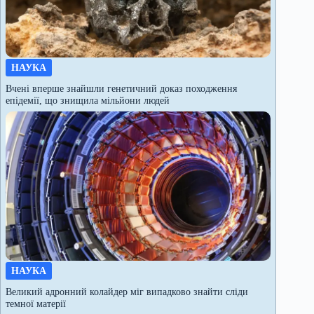
НАУКА
Вчені вперше знайшли генетичний доказ походження
епідемії, що знищила мільйони людей
НАУКА
Великий адронний колайдер міг випадково знайти сліди
темної матерії