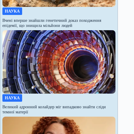
НАУКА
Вчені вперше знайшли генетичний доказ походження
епідемії, що знищила мільйони людей
НАУКА
Великий адронний колайдер міг випадково знайти сліди
темної матерії