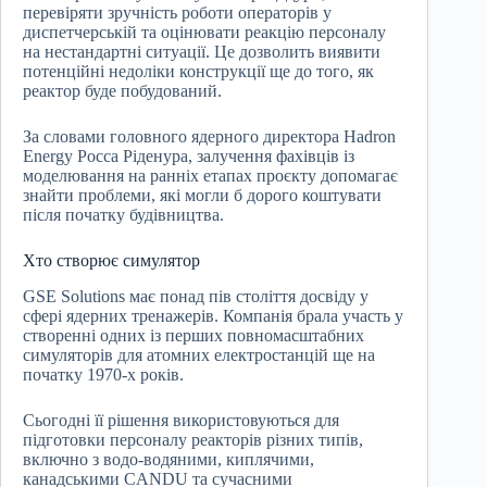
перевіряти зручність роботи операторів у
диспетчерській та оцінювати реакцію персоналу
на нестандартні ситуації. Це дозволить виявити
потенційні недоліки конструкції ще до того, як
реактор буде побудований.
За словами головного ядерного директора Hadron
Energy Росса Ріденура, залучення фахівців із
моделювання на ранніх етапах проєкту допомагає
знайти проблеми, які могли б дорого коштувати
після початку будівництва.
Хто створює симулятор
GSE Solutions має понад пів століття досвіду у
сфері ядерних тренажерів. Компанія брала участь у
створенні одних із перших повномасштабних
симуляторів для атомних електростанцій ще на
початку 1970-х років.
Сьогодні її рішення використовуються для
підготовки персоналу реакторів різних типів,
включно з водо-водяними, киплячими,
канадськими CANDU та сучасними