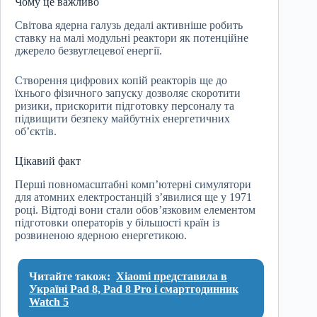
Чому це важливо
Світова ядерна галузь дедалі активніше робить
ставку на малі модульні реактори як потенційне
джерело безвуглецевої енергії.
Створення цифрових копій реакторів ще до
їхнього фізичного запуску дозволяє скоротити
ризики, прискорити підготовку персоналу та
підвищити безпеку майбутніх енергетичних
об’єктів.
Цікавий факт
Перші повномасштабні комп’ютерні симулятори
для атомних електростанцій з’явилися ще у 1971
році. Відтоді вони стали обов’язковим елементом
підготовки операторів у більшості країн із
розвиненою ядерною енергетикою.
Читайте також:
Xiaomi представила в
Україні Pad 8, Pad 8 Pro і смартгодинник
Watch 5