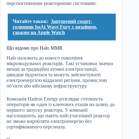
перспективними реакторними системами.
Читайте також:
Запущений смарт-
годинник boAt Wave Fury з дизайном,
схожим на Apple Watch
Що відомо про Halo MMR
Halo належить до нового покоління
мікромодульних реакторів. Такі установки значно
менші за традиційні атомні електростанції,
швидше будуються та можуть забезпечувати
електроенергією віддалені регіони, промислові
об’єкти або військову інфраструктуру.
Компанія Hadron Energy розглядає готовність
операторів як один із ключових етапів на шляху до
першого запуску реактора. У компанії
наголошують, що навіть найсучасніший реактор
не зможе виробляти електроенергію без
сертифікованого персоналу.