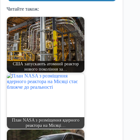
Читайте також:
США запускають атомний реактор
нового покоління за…
План NASA з розміщення ядерного
реактора на Місяці…