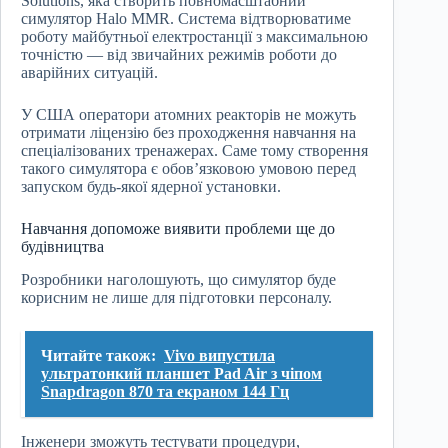
Solutions, яка створить повномасштабний
симулятор Halo MMR. Система відтворюватиме
роботу майбутньої електростанції з максимальною
точністю — від звичайних режимів роботи до
аварійних ситуацій.
У США оператори атомних реакторів не можуть
отримати ліцензію без проходження навчання на
спеціалізованих тренажерах. Саме тому створення
такого симулятора є обов’язковою умовою перед
запуском будь-якої ядерної установки.
Навчання допоможе виявити проблеми ще до
будівництва
Розробники наголошують, що симулятор буде
корисним не лише для підготовки персоналу.
Читайте також:
Vivo випустила
ультратонкий планшет Pad Air з чіпом
Snapdragon 870 та екраном 144 Гц
Інженери зможуть тестувати процедури,