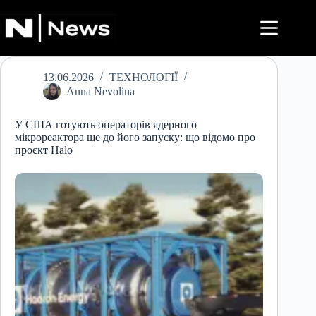
Перейти
до
вмісту
13.06.2026
ТЕХНОЛОГІЇ
Anna Nevolina
У США готують операторів ядерного
мікрореактора ще до його запуску: що відомо про
проєкт Halo