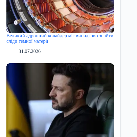
Великий адронний колайдер міг випадково знайти
сліди темної матерії
31.07.2026