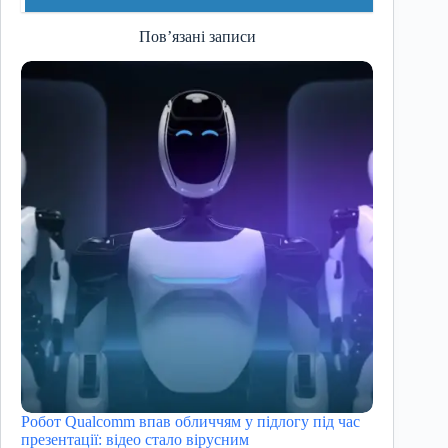
Пов’язані записи
Робот Qualcomm впав обличчям у підлогу під час
презентації: відео стало вірусним