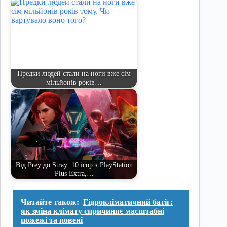
Предки людей стали на ноги вже сім
мільйонів років…
Від Prey до Stray: 10 ігор з PlayStation
Plus Extra,…
Читайте також:
Гідрокліматичний батіг:
як зміна клімату спричиняє масштабні
пожежі та повені