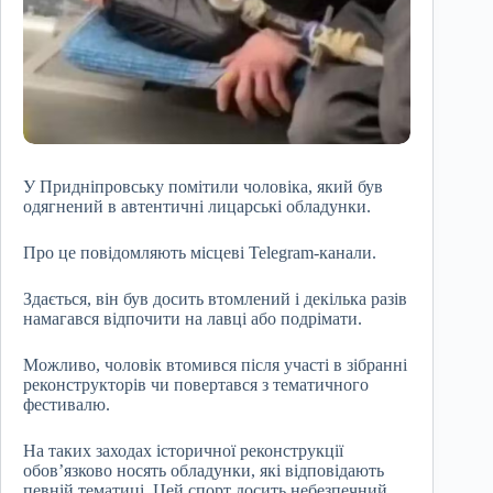
У Придніпровську помітили чоловіка, який був
одягнений в автентичні лицарські обладунки.
Про це повідомляють місцеві Telegram-канали.
Здається, він був досить втомлений і декілька разів
намагався відпочити на лавці або подрімати.
Можливо, чоловік втомився після участі в зібранні
реконструкторів чи повертався з тематичного
фестивалю.
На таких заходах історичної реконструкції
обов’язково носять обладунки, які відповідають
певній тематиці. Цей спорт досить небезпечний,