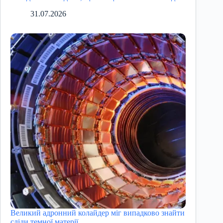
31.07.2026
Великий адронний колайдер міг випадково знайти
сліди темної матерії