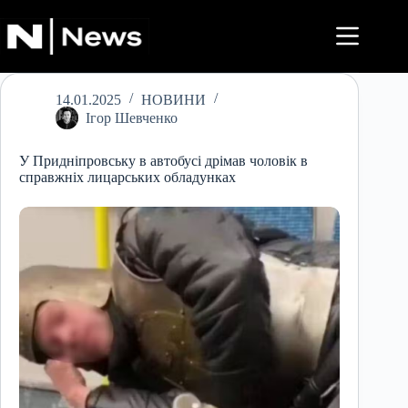
Перейти
до
вмісту
14.01.2025
НОВИНИ
Ігор Шевченко
У Придніпровську в автобусі дрімав чоловік в
справжніх лицарських обладунках