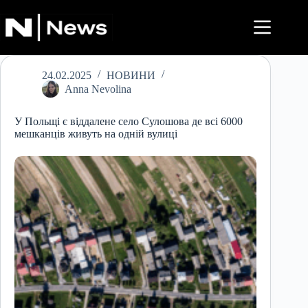
Перейти
до
вмісту
24.02.2025
НОВИНИ
Anna Nevolina
У Польщі є віддалене село Сулошова де всі 6000
мешканців живуть на одній вулиці