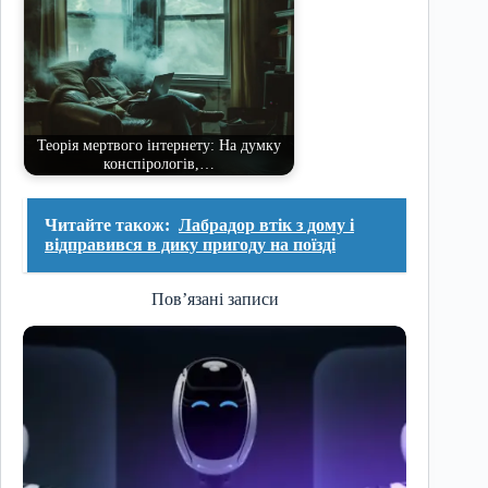
Теорія мертвого інтернету: На думку
конспірологів,…
Читайте також:
Лабрадор втік з дому і
відправився в дику пригоду на поїзді
Пов’язані записи