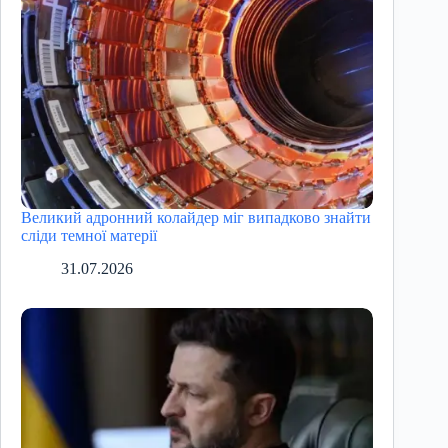
Великий адронний колайдер міг випадково знайти
сліди темної матерії
31.07.2026