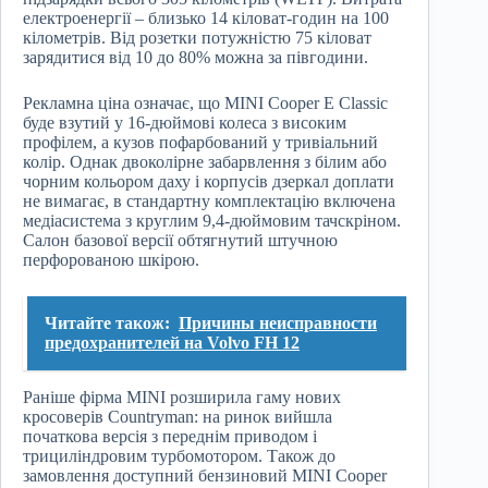
електроенергії – близько 14 кіловат-годин на 100
кілометрів. Від розетки потужністю 75 кіловат
зарядитися від 10 до 80% можна за півгодини.
Рекламна ціна означає, що MINI Cooper E Classic
буде взутий у 16-дюймові колеса з високим
профілем, а кузов пофарбований у тривіальний
колір. Однак двоколірне забарвлення з білим або
чорним кольором даху і корпусів дзеркал доплати
не вимагає, в стандартну комплектацію включена
медіасистема з круглим 9,4-дюймовим тачскріном.
Салон базової версії обтягнутий штучною
перфорованою шкірою.
Читайте також:
Причины неисправности
предохранителей на Volvo FH 12
Раніше фірма MINI розширила гаму нових
кросоверів Countryman: на ринок вийшла
початкова версія з переднім приводом і
трициліндровим турбомотором. Також до
замовлення доступний бензиновий MINI Cooper