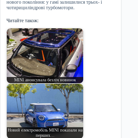
нового покоління: у гамі залишилися трьох- і
чотирициліндрові турбомотори.
Читайте також:
MINI анонсувала безліч новинок
Новий електромобіль MINI показали на
перших…