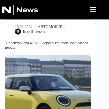
Перейти
до
вмісту
19.02.2024
АВТОМОБІЛІ
Ігор Шевченко
У електрокара MINI Cooper з’явилася нова базова
версія