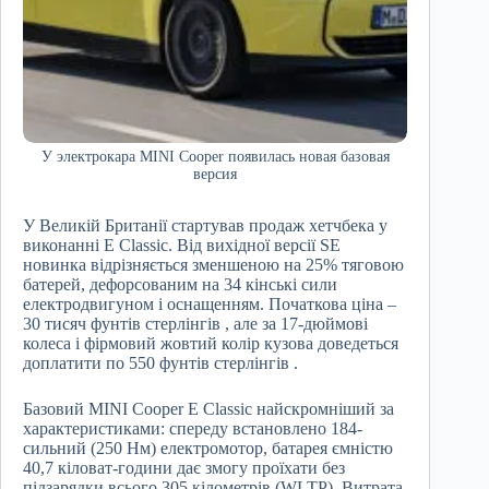
У электрокара MINI Cooper появилась новая базовая
версия
У Великій Британії стартував продаж хетчбека у
виконанні E Classic. Від вихідної версії SE
новинка відрізняється зменшеною на 25% тяговою
батерей, дефорсованим на 34 кінські сили
електродвигуном і оснащенням. Початкова ціна –
30 тисяч фунтів стерлінгів , але за 17-дюймові
колеса і фірмовий жовтий колір кузова доведеться
доплатити по 550 фунтів стерлінгів .
Базовий MINI Cooper E Classic найскромніший за
характеристиками: спереду встановлено 184-
сильний (250 Нм) електромотор, батарея ємністю
40,7 кіловат-години дає змогу проїхати без
підзарядки всього 305 кілометрів (WLTP). Витрата