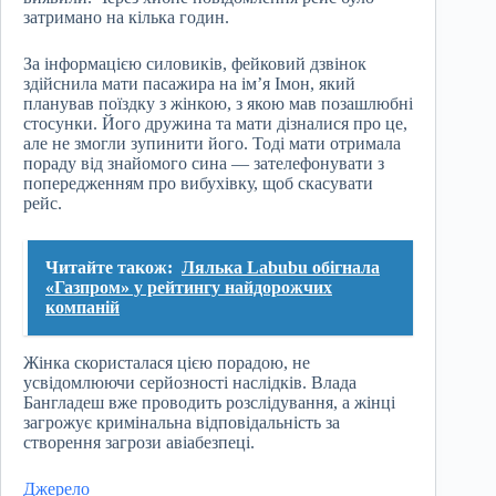
затримано на кілька годин.
За інформацією силовиків, фейковий дзвінок
здійснила мати пасажира на ім’я Імон, який
планував поїздку з жінкою, з якою мав позашлюбні
стосунки. Його дружина та мати дізналися про це,
але не змогли зупинити його. Тоді мати отримала
пораду від знайомого сина — зателефонувати з
попередженням про вибухівку, щоб скасувати
рейс.
Читайте також:
Лялька Labubu обігнала
«Газпром» у рейтингу найдорожчих
компаній
Жінка скористалася цією порадою, не
усвідомлюючи серйозності наслідків. Влада
Бангладеш вже проводить розслідування, а жінці
загрожує кримінальна відповідальність за
створення загрози авіабезпеці.
Джерело