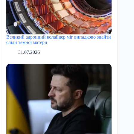
Великий адронний колайдер міг випадково знайти
сліди темної матерії
31.07.2026