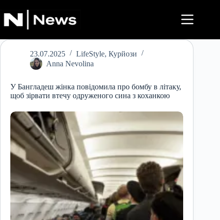
Перейти
до
вмісту
23.07.2025
LifeStyle
,
Курйози
Anna Nevolina
У Бангладеш жінка повідомила про бомбу в літаку,
щоб зірвати втечу одруженого сина з коханкою