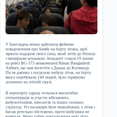
У Бангладеш жінка здійснила фейкове
повідомлення про бомбу на борту літака, щоб
зірвати подорож свого сина, який летів до Непалу
з імовірною коханкою. Інцидент стався 19 липня
на рейсі BG-373 авіакомпанії Biman Bangladesh
Airlines, що мав вилетіти з Дацци до Катманду.
Після дзвінка з погрозою вибуху літак, на борту
якого перебували 149 людей, було терміново
зупинено на злітній смузі.
В аеропорту одразу почалася масштабна
спецоперація за участю військових,
вибухотехніків, кінологів та інших силових
структур. Усі пасажири були евакуйовані, а літак і
багаж ретельно обстежено, проте вибухівки не
виявили. Через хибне повідомлення рейс було