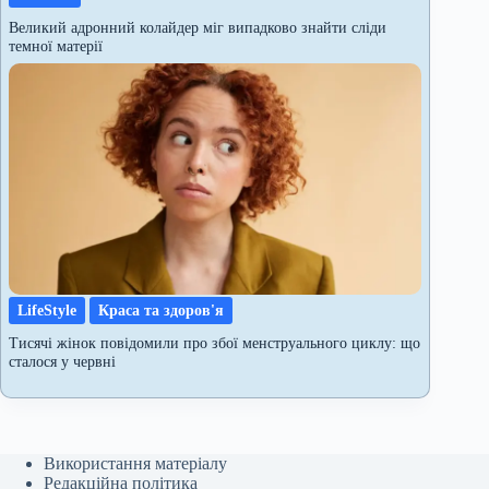
Великий адронний колайдер міг випадково знайти сліди
темної матерії
LifeStyle
Краса та здоров'я
Тисячі жінок повідомили про збої менструального циклу: що
сталося у червні
Використання матеріалу
Редакційна політика