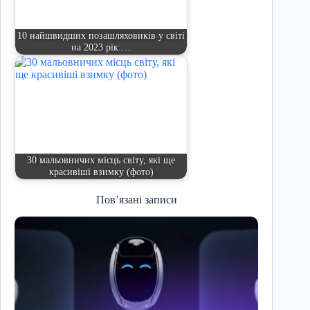
10 найшвидших позашляховиків у світі
на 2023 рік:…
30 мальовничих місць світу, які ще
красивіші взимку (фото)
Пов’язані записи