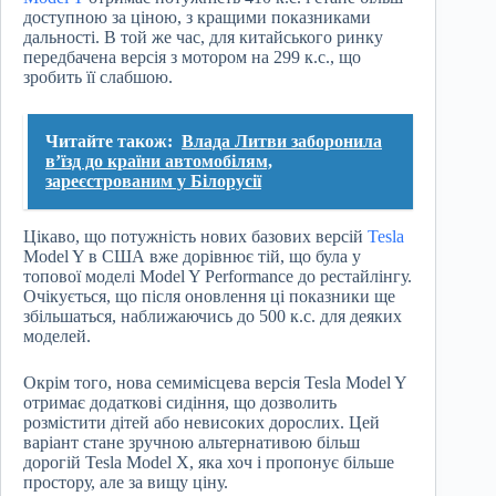
доступною за ціною, з кращими показниками
дальності. В той же час, для китайського ринку
передбачена версія з мотором на 299 к.с., що
зробить її слабшою.
Читайте також:
Влада Литви заборонила
в’їзд до країни автомобілям,
зареєстрованим у Білорусії
Цікаво, що потужність нових базових версій
Tesla
Model Y в США вже дорівнює тій, що була у
топової моделі Model Y Performance до рестайлінгу.
Очікується, що після оновлення ці показники ще
збільшаться, наближаючись до 500 к.с. для деяких
моделей.
Окрім того, нова семимісцева версія Tesla Model Y
отримає додаткові сидіння, що дозволить
розмістити дітей або невисоких дорослих. Цей
варіант стане зручною альтернативою більш
дорогій Tesla Model X, яка хоч і пропонує більше
простору, але за вищу ціну.