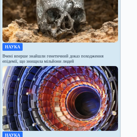
НАУКА
Вчені вперше знайшли генетичний доказ походження
епідемії, що знищила мільйони людей
НАУКА