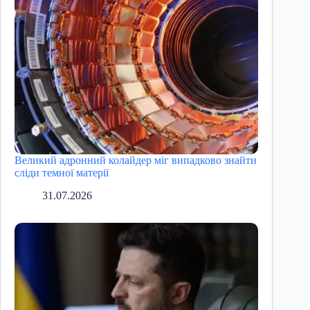
Великий адронний колайдер міг випадково знайти
сліди темної матерії
31.07.2026