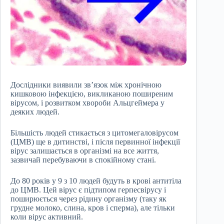
Дослідники виявили зв’язок між хронічною
кишковою інфекцією, викликаною поширеним
вірусом, і розвитком хвороби Альцгеймера у
деяких людей.
Більшість людей стикається з цитомегаловірусом
(ЦМВ) ще в дитинстві, і після первинної інфекції
вірус залишається в організмі на все життя,
зазвичай перебуваючи в спокійному стані.
До 80 років у 9 з 10 людей будуть в крові антитіла
до ЦМВ. Цей вірус є підтипом герпесвірусу і
поширюється через рідину організму (таку як
грудне молоко, слина, кров і сперма), але тільки
коли вірус активний.