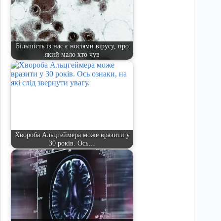
Більшість із нас є носіями вірусу, про
який мало хто чув
Хвороба Альцгеймера може вразити у
30 років. Ось…