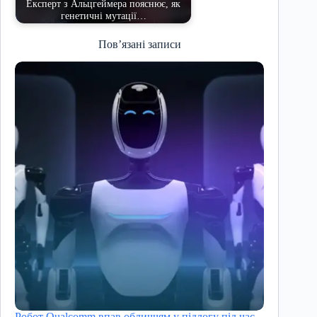
Експерт з Альцгеймера пояснює, як
генетичні мутації…
Пов’язані записи
Робот Qualcomm впав обличчям у підлогу під час