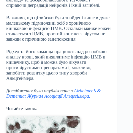
сприяючи деградації нейронів і їхній загибелі.
Важливо, що ці зв’язки були знайдені лише в дуже
маленькому підмножині осіб з хронічною
кишковою інфекцією ЦМВ. Оскільки майже кожен
стикається з ЦМВ, простий контакт з вірусом не
завжди є причиною занепокоєння.
Рідхед та його команда працюють над розробкою
аналізу крові, який виявлятиме інфекцію ЦМВ в
кишечнику, щоб її можна було лікувати
противірусними препаратами і, можливо,
запобігти розвитку цього типу хвороби
Альцгеймера.
Дослідження було опубліковане в
Alzheimer’s &
Dementia: Журнал Асоціації Альцгеймера.
Читайте також: