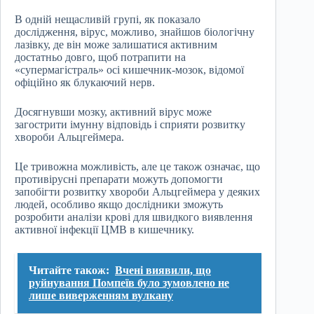
В одній нещасливій групі, як показало
дослідження, вірус, можливо, знайшов біологічну
лазівку, де він може залишатися активним
достатньо довго, щоб потрапити на
«супермагiстраль» осі кишечник-мозок, відомої
офіційно як блукаючий нерв.
Досягнувши мозку, активний вірус може
загострити імунну відповідь і сприяти розвитку
хвороби Альцгеймера.
Це тривожна можливість, але це також означає, що
противірусні препарати можуть допомогти
запобігти розвитку хвороби Альцгеймера у деяких
людей, особливо якщо дослідники зможуть
розробити аналізи крові для швидкого виявлення
активної інфекції ЦМВ в кишечнику.
Читайте також:
Вчені виявили, що
руйнування Помпеїв було зумовлено не
лише виверженням вулкану