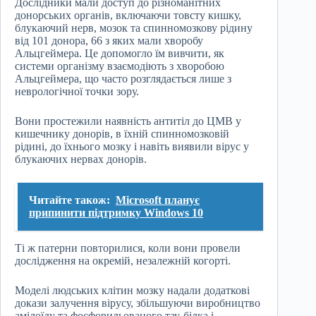
Дослідники мали доступ до різноманітних
донорських органів, включаючи товсту кишку,
блукаючий нерв, мозок та спинномозкову рідину
від 101 донора, 66 з яких мали хворобу
Альцгеймера. Це допомогло їм вивчити, як
системи організму взаємодіють з хворобою
Альцгеймера, що часто розглядається лише з
неврологічної точки зору.
Вони простежили наявність антитіл до ЦМВ у
кишечнику донорів, в їхній спинномозковій
рідині, до їхнього мозку і навіть виявили вірус у
блукаючих нервах донорів.
Читайте також:
Microsoft планує
припинити підтримку Windows 10
Ті ж патерни повторилися, коли вони провели
дослідження на окремій, незалежній когорті.
Моделі людських клітин мозку надали додаткові
докази залучення вірусу, збільшуючи виробництво
амілоїду та фосфорильованого тау-білка і