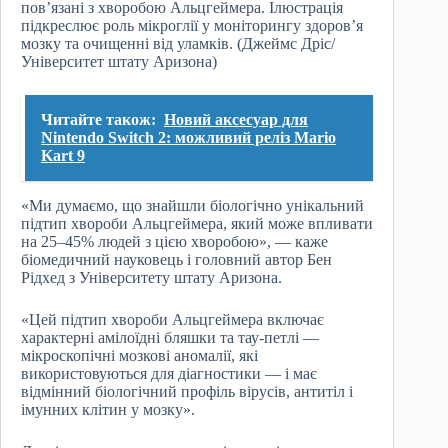
пов’язані з хворобою Альцгеймера. Ілюстрація
підкреслює роль мікроглії у моніторингу здоров’я
мозку та очищенні від уламків. (Джеймс Дріс/
Університет штату Аризона)
Читайте також:
Новий аксесуар для
Nintendo Switch 2: можливий реліз Mario
Kart 9
«Ми думаємо, що знайшли біологічно унікальний
підтип хвороби Альцгеймера, який може впливати
на 25–45% людей з цією хворобою», — каже
біомедичний науковець і головний автор Бен
Рідхед з Університету штату Аризона.
«Цей підтип хвороби Альцгеймера включає
характерні амілоїдні бляшки та тау-петлі —
мікроскопічні мозкові аномалії, які
використовуються для діагностики — і має
відмінний біологічний профіль вірусів, антитіл і
імунних клітин у мозку».