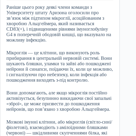
Раніше цього року деякі члени команди з
Університету штату Аризона оголосили про
зв’язок між підтипом мікроглії, асоційованим з
хворобою Альцгеймера, який називається
CD83(+), і підвищеними рівнями імуноглобуліну
G4 в поперечній ободовій кишці, що вказувало на
можливу інфекцію.
Мікроглія — це клітини, що виконують роль
прибирання в центральній нервовій системі. Вони
шукають бляшки, уламки та зайві або пошкоджені
нейрони й синапси, поїдаючи їх, коли це можливо,
і сигналізуючи про небезпеку, коли інфекція або
пошкодження виходять з-під контролю.
Вони допомагають, але якщо мікроглія постійно
активізується, безупинно викидаючи свої запальні
«зброї», це може призвести до пошкодження
нейронів, що пов’язано з хворобою Альцгеймера.
Мозкові імунні клітини, або мікроглія (світло-сині/
фіолетові), взаємодіють з амілоїдними бляшками
(червоні) — шкідливими скупченнями білка, які