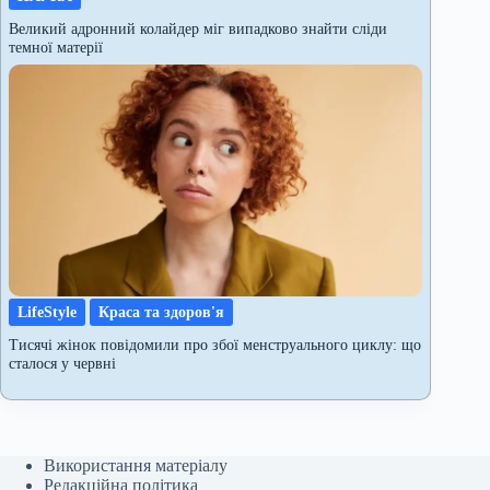
Великий адронний колайдер міг випадково знайти сліди
темної матерії
LifeStyle
Краса та здоров'я
Тисячі жінок повідомили про збої менструального циклу: що
сталося у червні
Використання матеріалу
Редакційна політика