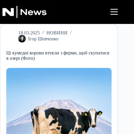
Перейти
до
вмісту
18.03.2025
НОВИНИ
Ігор Шевченко
Ці кумедні корови втекли з ферми, щоб скупатися
в озері (Фото)