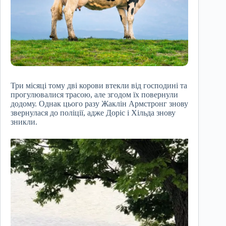
Три місяці тому дві корови втекли від господині та
прогулювалися трасою, але згодом їх повернули
додому. Однак цього разу Жаклін Армстронг знову
звернулася до поліції, адже Доріс і Хільда знову
зникли.