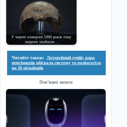
У черепі померлої 5000 років тому
людини знайшли…
Читайте також:
Лотерейний геній: пара
пенсіонерів обіграла систему та розбагатіла
на 26 мільйонів
Пов’язані записи