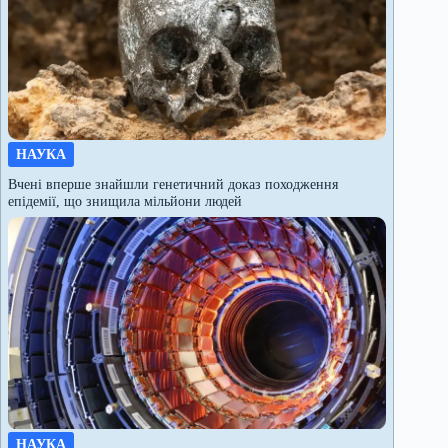
НАУКА
Вчені вперше знайшли генетичний доказ походження
епідемії, що знищила мільйони людей
НАУКА