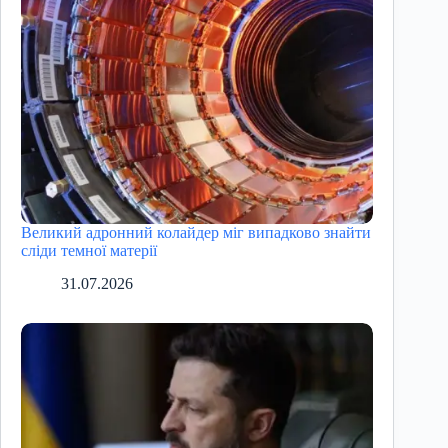
Великий адронний колайдер міг випадково знайти
сліди темної матерії
31.07.2026