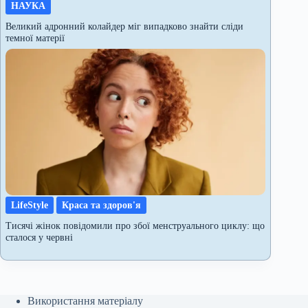
НАУКА
Великий адронний колайдер міг випадково знайти сліди
темної матерії
LifeStyle
Краса та здоров'я
Тисячі жінок повідомили про збої менструального циклу: що
сталося у червні
Використання матеріалу