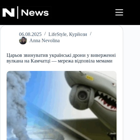
Перейти
до
вмісту
06.08.2025
LifeStyle
,
Курйози
Anna Nevolina
Царьов звинуватив українські дрони у виверженні
вулкана на Камчатці — мережа відповіла мемами