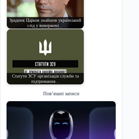
Зрадник Царьов знайшов український
слід у вивержені…
Статути ЗСУ організація служби та
підтримання…
Пов’язані записи