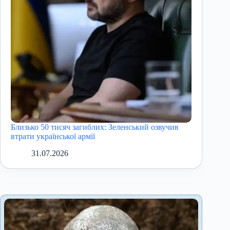
Близько 50 тисяч загиблих: Зеленський озвучив
втрати української армії
31.07.2026