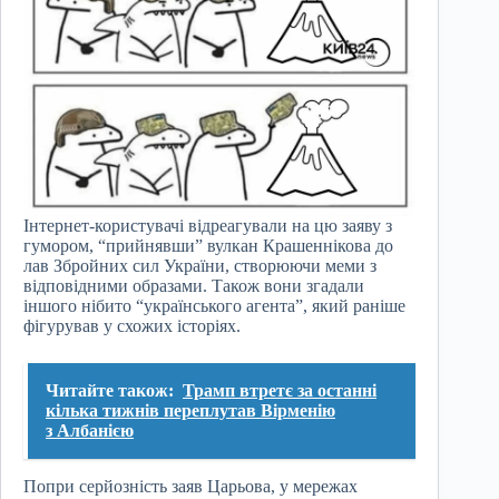
Інтернет-користувачі відреагували на цю заяву з
гумором, “прийнявши” вулкан Крашеннікова до
лав Збройних сил України, створюючи меми з
відповідними образами. Також вони згадали
іншого нібито “українського агента”, який раніше
фігурував у схожих історіях.
Читайте також:
Трамп втретє за останні
кілька тижнів переплутав Вірменію
з Албанією
Попри серйозність заяв Царьова, у мережах