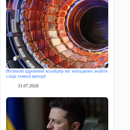
Великий адронний колайдер міг випадково знайти
сліди темної матерії
31.07.2026