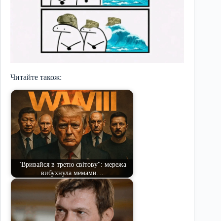
Читайте також:
"Вривайся в третю світову": мережа
вибухнула мемами…