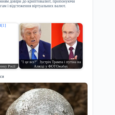
оренням довіри до криптовалют, пропонуючи
гам і відстеження віртуальних валют.
"І це все?". Зустріч Трампа і путіна на
инку Росії
Алясці у ФОТОжабах
иси