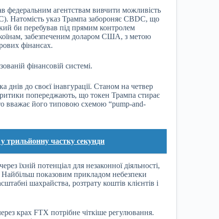
чав федеральним агентствам вивчити можливість
. Натомість указ Трампа забороняє CBDC, що
який би перебував під прямим контролем
лкоїнам, забезпеченим доларом США, з метою
рових фінансах.
зованій фінансовій системі.
 днів до своєї інавгурації. Станом на четвер
. Критики попереджають, що токен Трампа стирає
хто вважає його типовою схемою “pump-and-
 у трильйонну частку секунди
рез їхній потенціал для незаконної діяльності,
й. Найбільш показовим прикладом небезпеки
штабні шахрайства, розтрату коштів клієнтів і
через крах FTX потрібне чіткіше регулювання.