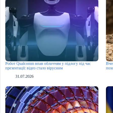
Робот Qualcomm впав обличчям у підлогу під час
Вче
презентації: відео стало вірусним
пох
31.07.2026