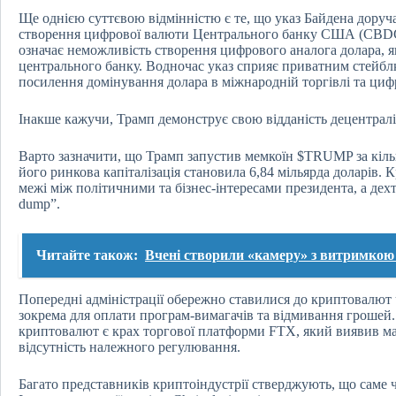
Ще однією суттєвою відмінністю є те, що указ Байдена дору
створення цифрової валюти Центрального банку США (CBDC)
означає неможливість створення цифрового аналога долара, 
центрального банку. Водночас указ сприяє приватним стейб
посилення домінування долара в міжнародній торгівлі та циф
Інакше кажучи, Трамп демонструє свою відданість децентралі
Варто зазначити, що Трамп запустив мемкоїн $TRUMP за кілька
його ринкова капіталізація становила 6,84 мільярда доларів
межі між політичними та бізнес-інтересами президента, а де
dump”.
Читайте також:
Вчені створили «камеру» з витримкою
Попередні адміністрації обережно ставилися до криптовалют че
зокрема для оплати програм-вимагачів та відмивання гроше
криптовалют є крах торгової платформи FTX, який виявив мас
відсутність належного регулювання.
Багато представників криптоіндустрії стверджують, що саме 