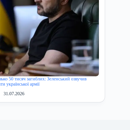
зько 50 тисяч загиблих: Зеленський озвучив
ти української армії
31.07.2026