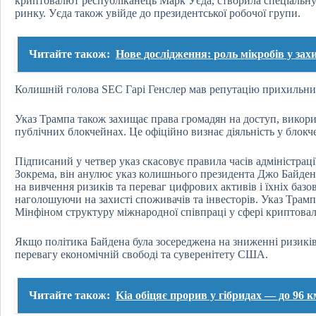
криптовалют республіканець Марк Уєда, створила спеціальну
ринку. Уєда також увійде до президентської робочої групи.
Читайте також:
Нове дослідження: роль мікробів у зах
Колишній голова SEC Гарі Генслер мав репутацію прихильн
Указ Трампа також захищає права громадян на доступ, викорис
публічних блокчейнах. Це офіційно визнає діяльність у блокч
Підписаний у четвер указ скасовує правила часів адміністрац
Зокрема, він анулює указ колишнього президента Джо Байден
на вивчення ризиків та переваг цифрових активів і їхніх баз
наголошуючи на захисті споживачів та інвесторів. Указ Трамп
Мінфіном структуру міжнародної співпраці у сфері криптовал
Якщо політика Байдена була зосереджена на зниженні ризиків 
перевагу економічній свободі та суверенітету США.
Читайте також:
Kia обіцяє прорив у гібридах — до 96 к