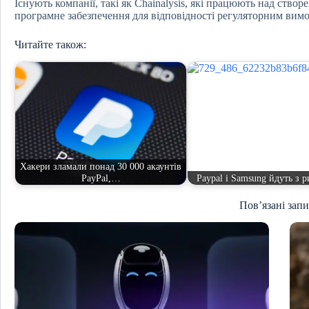
Існують компанії, такі як Chainalysis, які працюють над ств
програмне забезпечення для відповідності регуляторним вимо
Читайте також:
Хакери зламали понад 30 000 акаунтів
PayPal,…
Paypal і Samsung йдуть з р
Пов’язані зап