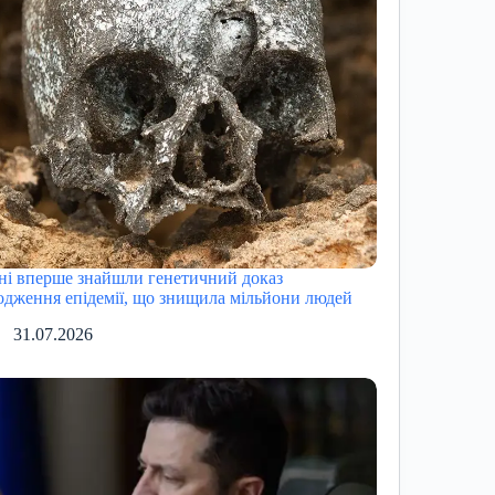
ні вперше знайшли генетичний доказ
одження епідемії, що знищила мільйони людей
31.07.2026