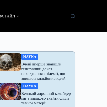
ФСТАЙЛ
НАУКА
Вчені вперше знайшли
генетичний доказ
походження епідемії, що
знищила мільйони людей
НАУКА
Великий адронний колайдер
міг випадково знайти сліди
темної матерії