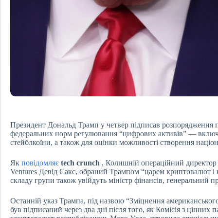
Президент Дональд Трамп у четвер підписав розпорядження п
федеральних норм регулювання “цифрових активів” — включ
стейблкоїни, а також для оцінки можливості створення націо
Як
повідомляє
tech crunch
, Колишній операційний директор 
Ventures Девід Сакс, обраний Трампом “царем криптовалют і 
складу групи також увійдуть міністр фінансів, генеральний пр
Останній указ Трампа, під назвою “Зміцнення американського
був підписаний через два дні після того, як Комісія з цінних 