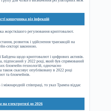
 групу для чіткого визначення регуляторних меж
исті кишечника від інфекцій
ика жорсткішого регулювання криптовалют.
тання, розвиток і здійснення транзакцій на
ейн-секторі законною.
ії Байдена щодо криптовалют і цифрових активів.
а, підписаний у 2022 році, який був спрямований
ових блокчейн-технологій, одночасно
а також скасовує опубліковану в 2022 році
ют та блокчейнів.
і міжнародній співпраці, то указ Трампа віддає
м на електротязі до 2026