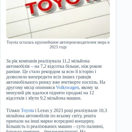
Toyota осталась крупнейшим автопроизводителем мира в
2023 году
За рік компанія реалізувала 11,2 мільйона
автомобілів – на 7,2 відсотка більше, ніж роком
раніше. Це стало рекордом за всю її історію і
дозволило випередити всіх інших гравців
автомобільного ринку вже вчетверте поспіль. На
другому місці опинився
Volkswagen
, якому за
минулий рік вдалося підняти продажі на 12
відсотків і збути 9,2 мільйона машин.
Тільки
Toyota
і Lexus у 2023 році реалізували 10,3
мільйона автомобілів по всьому світу, решта
припали на інші марки всередині концерну.
Більшість із реалізованих машин – суто паливні,
близько третини – бензоелектричні. На