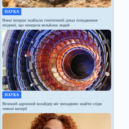
НАУКА
Вчені вперше знайшли генетичний доказ походження
епідемії, що знищила мільйони людей
НАУКА
Великий адронний колайдер міг випадково знайти сліди
темної матерії