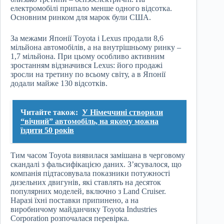
електромобілі припало менше одного відсотка.
Основним ринком для марок були США.
За межами Японії Toyota і Lexus продали 8,6
мільйона автомобілів, а на внутрішньому ринку –
1,7 мільйона. При цьому особливо активним
зростанням відзначився Lexus: його продажі
зросли на третину по всьому світу, а в Японії
додали майже 130 відсотків.
Читайте також:
У Німеччині створили
“вічний” автомобіль, на якому можна
їздити 50 років
Тим часом Toyota виявилася замішана в черговому
скандалі з фальсифікацією даних. З’ясувалося, що
компанія підтасовувала показники потужності
дизельних двигунів, які ставлять на десяток
популярних моделей, включно з Land Cruiser.
Наразі їхні поставки припинено, а на
виробничому майданчику Toyota Industries
Corporation розпочалася перевірка.