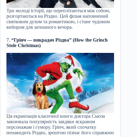
Три молоді історії, що переплітаються між собою,
розгортаються на Різдво. Цей фільм наповнений
святковим духом та романтикою, і стане чудовим
вибором для затишного вечора.
7.
“Грінч — викрадач Різдва” (How the Grinch
Stole Christmas)
Ця екранізація класичної книги доктора Сьюза
завоювала популярність завдяки яскравим
персонажам і гумору. Грінч, який спочатку
ненавидить Різдво, зрештою пізнає його справжню