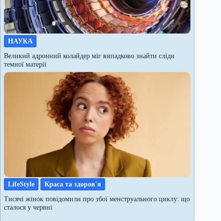
НАУКА
Великий адронний колайдер міг випадково знайти сліди
темної матерії
LifeStyle
Краса та здоров'я
Тисячі жінок повідомили про збої менструального циклу: що
сталося у червні