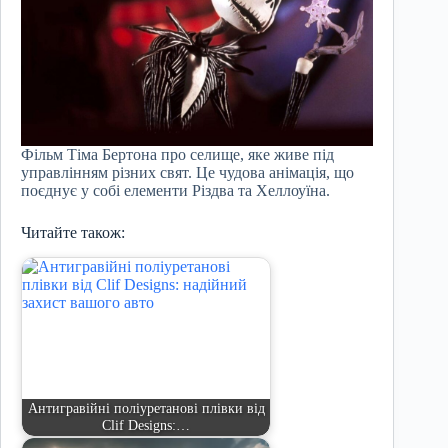
Фільм Тіма Бертона про селище, яке живе під
управлінням різних свят. Це чудова анімація, що
поєднує у собі елементи Різдва та Хеллоуїна.
Читайте також:
Антигравійні поліуретанові плівки від
Clif Designs:…