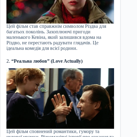
Цей фільм став справжнім символом Різдва для
багатьох поколінь. Захоплюючі пригоди
маленького Кевіна, який залишився вдома на
Різдво, не перестають радувати глядачів. Це
ідеальна комедія для всієї родини.
2.
“Реальна любов” (Love Actually)
Цей фільм сповнений романтики, гумору та
чудової музики. Різноманітні історії про кохання та