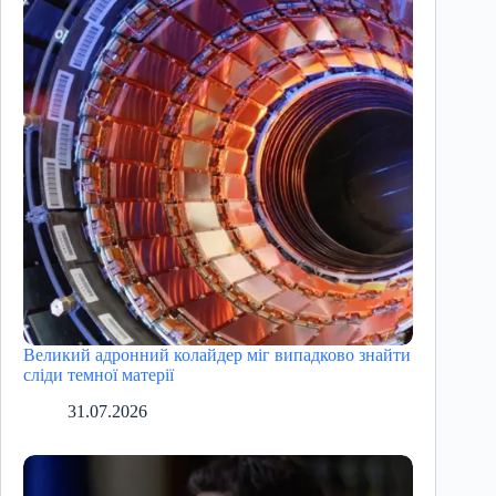
Великий адронний колайдер міг випадково знайти
сліди темної матерії
31.07.2026