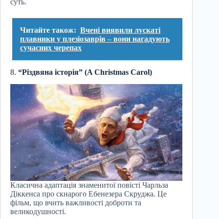
суть.
Читайте також:
Вчені виявили лускаті
плавники у плезіозаврів – вони нагадують
сучасних черепах
8.
“Різдвяна історія” (A Christmas Carol)
Класична адаптація знаменитої повісті Чарльза
Діккенса про скнарого Ебенезера Скруджа. Це
фільм, що вчить важливості доброти та
великодушності.