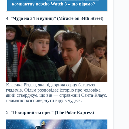
компактну версію Watch 3 – що відомо?
4.
“Чудо на 34-й вулиці” (Miracle on 34th Street)
Класика Різдва, яка підкорила серця багатьох
глядачів. Фільм розповідає історію про чоловіка,
який стверджує, що він — справжній Санта-Клаус,
і намагається повернути віру в чудеса.
5.
“Полярний експрес” (The Polar Express)