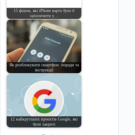
15 фішок, які iPhone варто було б
запозичити у…
Як розблокувати смартфон: поради та
інструкції
12 найкрутіших проєктів Google, які
були закриті