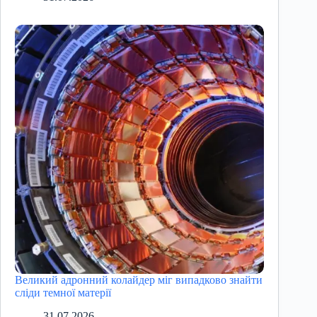
Великий адронний колайдер міг випадково знайти
сліди темної матерії
31.07.2026