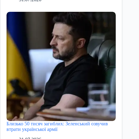
Близько 50 тисяч загиблих: Зеленський озвучив
втрати української армії