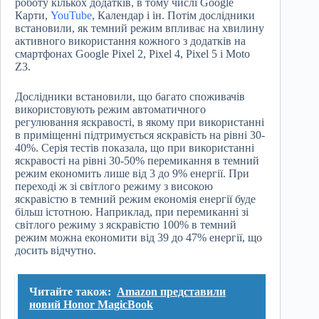
роботу кількох додатків, в тому числі Google
Карти,
YouTube
, Календар і ін. Потім дослідники
встановили, як темний режим впливає на хвилину
активного використання кожного з додатків на
смартфонах Google Pixel 2, Pixel 4, Pixel 5 і Moto
Z3.
Дослідники встановили, що багато споживачів
використовують режим автоматичного
регулювання яскравості, в якому при використанні
в приміщенні підтримується яскравість на рівні 30-
40%. Серія тестів показала, що при використанні
яскравості на рівні 30-50% перемикання в темний
режим економить лише від 3 до 9% енергії. При
переході ж зі світлого режиму з високою
яскравістю в темний режим економія енергії буде
більш істотною. Наприклад, при перемиканні зі
світлого режиму з яскравістю 100% в темний
режим можна економити від 39 до 47% енергії, що
досить відчутно.
Читайте також:
Amazon представили
новий Honor MagicBook