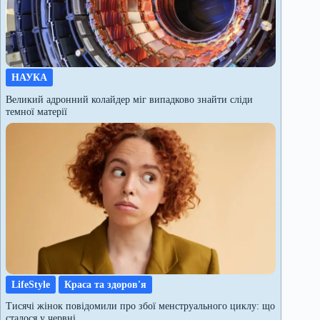
НАУКА
Великий адронний колайдер міг випадково знайти сліди
темної матерії
LifeStyle
Краса та здоров'я
Тисячі жінок повідомили про збої менструального циклу: що
сталося у червні