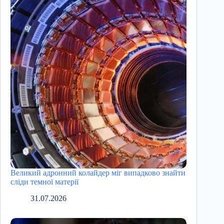
Великий адронний колайдер міг випадково знайти
сліди темної матерії
31.07.2026