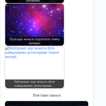
заповнені…
Пульсари можуть підсвітити темну
матерію
Нейтронні зорі можуть бути
найкращими детекторами…
Пов’язані записи