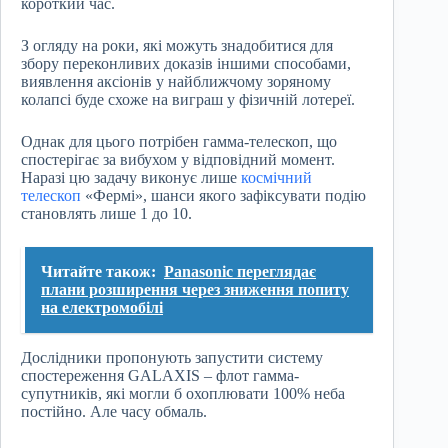
короткий час.
З огляду на роки, які можуть знадобитися для
збору переконливих доказів іншими способами,
виявлення аксіонів у найближчому зоряному
колапсі буде схоже на виграш у фізичній лотереї.
Однак для цього потрібен гамма-телескоп, що
спостерігає за вибухом у відповідний момент.
Наразі цю задачу виконує лише
космічний
телескоп
«Фермі», шанси якого зафіксувати подію
становлять лише 1 до 10.
Читайте також:
Panasonic переглядає
плани розширення через зниження попиту
на електромобілі
Дослідники пропонують запустити систему
спостереження GALAXIS – флот гамма-
супутників, які могли б охоплювати 100% неба
постійно. Але часу обмаль.