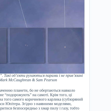
. Такі об’єкти рухаються парами і не прив’язані
 Mark McCaughrean & Sam Pearson
аченню планети, бо не обертаються навколо
 не “подорожують” на самоті. Крім того, ці
 на того самого коричневого карлика (субзоряний
маси Юпітера. Згідно з наявними моделями,
итися безпосередньо з хмар пилу і газу, тобто