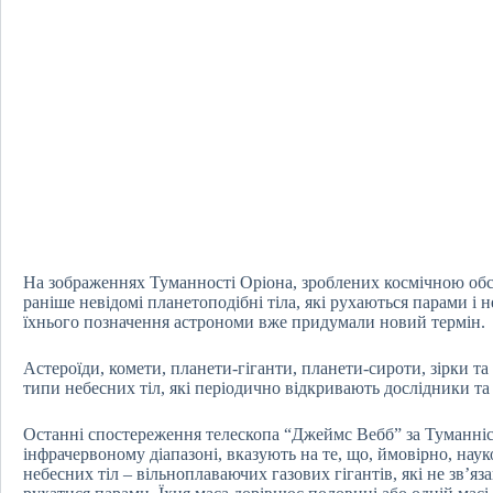
На зображеннях Туманності Оріона, зроблених космічною об
раніше невідомі планетоподібні тіла, які рухаються парами і н
їхнього позначення астрономи вже придумали новий термін.
Астероїди, комети, планети-гіганти, планети-сироти, зірки та
типи небесних тіл, які періодично відкривають дослідники та
Останні спостереження телескопа “Джеймс Вебб” за Туманні
інфрачервоному діапазоні, вказують на те, що, ймовірно, науко
небесних тіл – вільноплаваючих газових гігантів, які не зв’яз