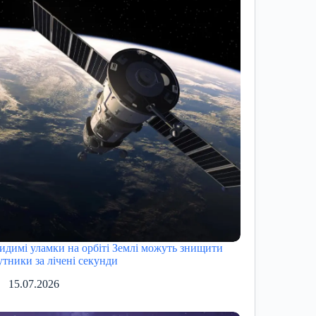
идимі уламки на орбіті Землі можуть знищити
утники за лічені секунди
15.07.2026