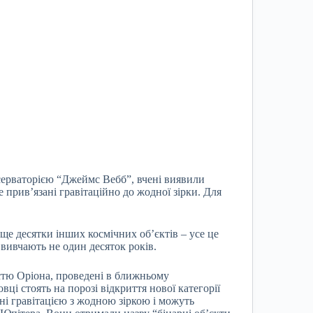
серваторією “Джеймс Вебб”, вчені виявили
е прив’язані гравітаційно до жодної зірки. Для
 ще десятки інших космічних об’єктів – усе це
 вивчають не один десяток років.
стю Оріона, проведені в ближньому
вці стоять на порозі відкриття нової категорії
ані гравітацією з жодною зіркою і можуть