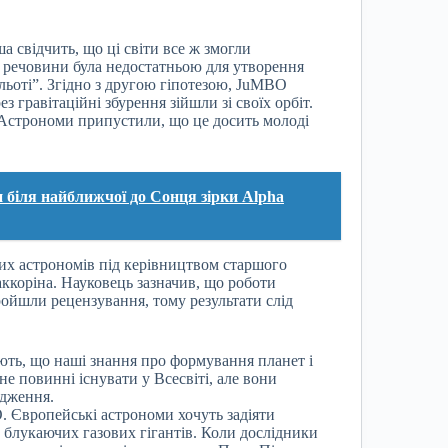
 свідчить, що ці світи все ж змогли
ь речовини була недостатньою для утворення
льоті”. Згідно з другою гіпотезою, JuMBO
ез гравітаційні збурення зійшли зі своїх орбіт.
 Астрономи припустили, що це досить молоді
біля найближчої до Сонця зірки Alpha
ких астрономів під керівництвом старшого
ккоріна. Науковець зазначив, що роботи
ройшли рецензування, тому результати слід
ують, що наші знання про формування планет і
 не повинні існувати у Всесвіті, але вони
ідження.
. Європейські астрономи хочуть задіяти
блукаючих газових гігантів. Коли дослідники