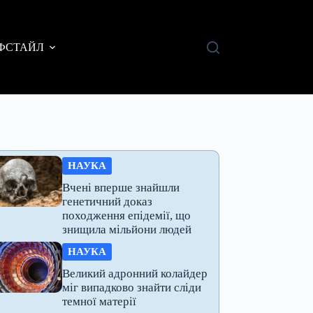
ФСТАЙЛ
НАУКА
Вчені вперше знайшли
генетичний доказ
походження епідемії, що
знищила мільйони людей
НАУКА
Великий адронний колайдер
міг випадково знайти сліди
темної матерії