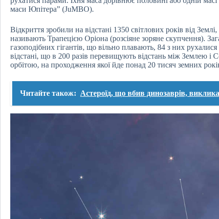
рухатися парами. Їхня маса дорівнює половині або одній масі
маси Юпітера” (JuMBO).
Відкриття зробили на відстані 1350 світлових років від Землі,
називають Трапецією Оріона (розсіяне зоряне скупчення). З
газоподібних гігантів, що вільно плавають, 84 з них рухалися 
відстані, що в 200 разів перевищують відстань між Землею і
орбітою, на проходження якої йде понад 20 тисяч земних рокі
Читайте також:
Астероїд, що вбив динозаврів, виклик