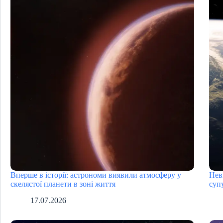
Вперше в історії: астрономи виявили атмосферу у
Нев
скелястої планети в зоні життя
суп
17.07.2026