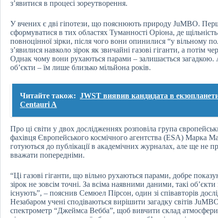
з’явитися в процесі зореутворення.
У вчених є дві гіпотези, що пояснюють природу JuMBO. Перша
сформуватися в тих областях Туманності Оріона, де щільніст
повноцінної зірки, після чого вони опинилися “у вільному по
з’явилися навколо зірок як звичайні газові гіганти, а потім чер
Однак чому вони рухаються парами – залишається загадкою.
об’єкти – їм лише близько мільйона років.
Читайте також:
JWST виявив кандидата в екзопланети 
Centauri A
Про ці світи у двох дослідженнях розповіла група європейсь
фахівця Європейського космічного агентства (ESA) Марка Ма
готуються до публікації в академічних журналах, але ще не п
вважати попередніми.
“Ці газові гіганти, що вільно рухаються парами, добре показ
зірок не зовсім точні. За всіма наявними даними, такі об’єкти
існують”, – пояснив Семюел Пірсон, один зі співавторів досл
Незабаром учені сподіваються вирішити загадку світів JuMBO
спектрометр “Джеймса Вебба”, щоб вивчити склад атмосфери 