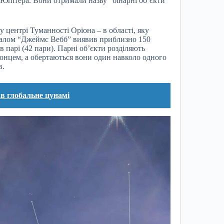
 Юпітера. Вони отримали назву “бінарні об’єкти
 у центрі Туманності Оріона – в області, яку
агалом “Джеймс Вебб” виявив приблизно 150
в парі (42 пари). Парні об’єкти розділяють
 Сонцем, а обертаються вони один навколо одного
в.
ав глобальне цунамі