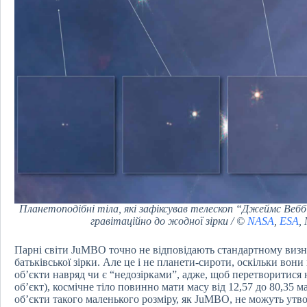
Планетоподібні тіла, які зафіксував телескоп “Джеймс Вебб”
гравітаційно до жодної зірки / ©
NASA
,
ESA
,
Парні світи JuMBO точно не відповідають стандартному визн
батьківської зірки. Але це і не планети-сироти, оскільки вони
об’єкти навряд чи є “недозірками”, адже, щоб перетворитися
об’єкт), космічне тіло повинно мати масу від 12,57 до 80,35 
об’єкти такого маленького розміру, як JuMBO, не можуть утвор