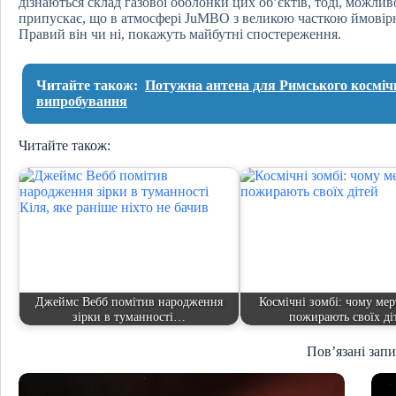
дізнаються склад газової оболонки цих об’єктів, тоді, можлив
припускає, що в атмосфері JuMBO з великою часткою ймовірн
Правий він чи ні, покажуть майбутні спостереження.
Читайте також:
Потужна антена для Римського косміч
випробування
Читайте також:
Джеймс Вебб помітив народження
Космічні зомбі: чому мер
зірки в туманності…
пожирають своїх ді
Пов’язані зап