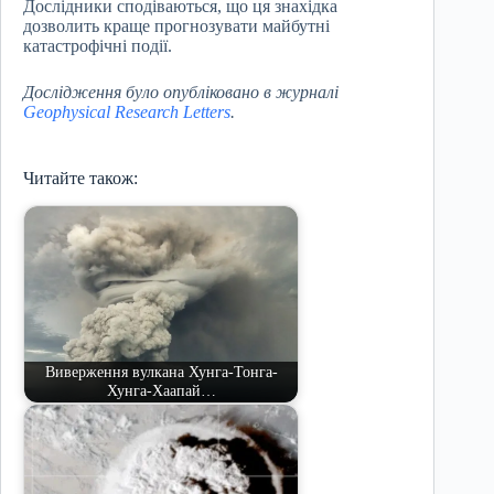
Дослідники сподіваються, що ця знахідка
дозволить краще прогнозувати майбутні
катастрофічні події.
Дослідження було опубліковано в журналі
Geophysical Research Letters
.
Читайте також:
Виверження вулкана Хунга-Тонга-
Хунга-Хаапай…