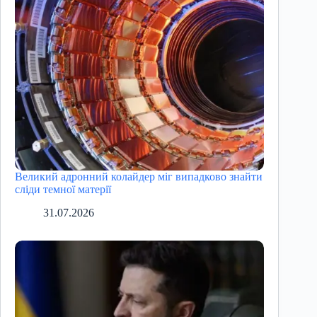
Великий адронний колайдер міг випадково знайти
сліди темної матерії
31.07.2026