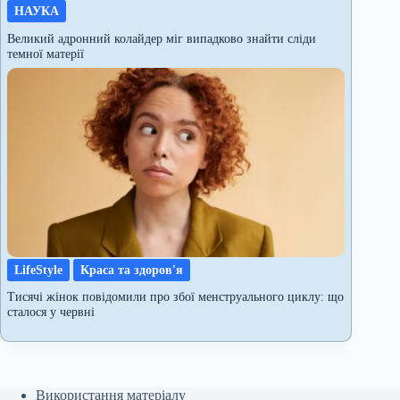
НАУКА
Великий адронний колайдер міг випадково знайти сліди
темної матерії
LifeStyle
Краса та здоров'я
Тисячі жінок повідомили про збої менструального циклу: що
сталося у червні
Використання матеріалу