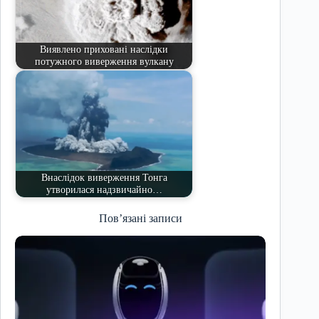
Виявлено приховані наслідки
потужного виверження вулкану
Внаслідок виверження Тонга
утворилася надзвичайно…
Пов’язані записи