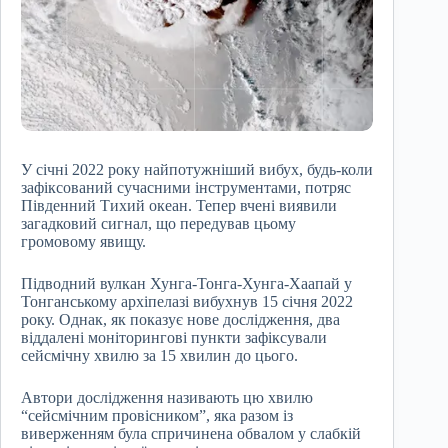
У січні 2022 року найпотужніший вибух, будь-коли
зафіксований сучасними інструментами, потряс
Південний Тихий океан. Тепер вчені виявили
загадковий сигнал, що передував цьому
громовому явищу.
Підводний вулкан Хунга-Тонга-Хунга-Хаапай у
Тонганському архіпелазі вибухнув 15 січня 2022
року. Однак, як показує нове дослідження, два
віддалені моніторингові пункти зафіксували
сейсмічну хвилю за 15 хвилин до цього.
Автори дослідження називають цю хвилю
“сейсмічним провісником”, яка разом із
виверженням була спричинена обвалом у слабкій