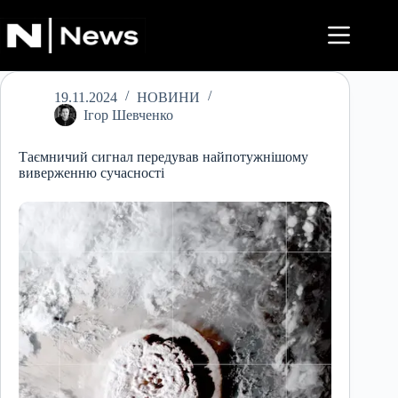
Перейти
до
вмісту
19.11.2024
НОВИНИ
Ігор Шевченко
Таємничий сигнал передував найпотужнішому
виверженню сучасності