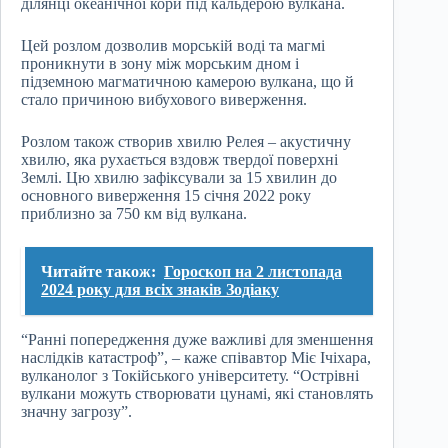
ділянці океанічної кори під кальдерою вулкана.
Цей розлом дозволив морській воді та магмі
проникнути в зону між морським дном і
підземною магматичною камерою вулкана, що й
стало причиною вибухового виверження.
Розлом також створив хвилю Релея – акустичну
хвилю, яка рухається вздовж твердої поверхні
Землі. Цю хвилю зафіксували за 15 хвилин до
основного виверження 15 січня 2022 року
приблизно за 750 км від вулкана.
Читайте також:
Гороскоп на 2 листопада
2024 року для всіх знаків Зодіаку
“Ранні попередження дуже важливі для зменшення
наслідків катастроф”, – каже співавтор Міє Ічіхара,
вулканолог з Токійського університету. “Острівні
вулкани можуть створювати цунамі, які становлять
значну загрозу”.