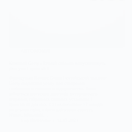
АВТОМОБІЛІ
Компанії Geely і Renault спільно випускатимуть
двигуни і трансмісії
Французька Renault Group і китайський холдинг
Geely підписали угоду про створення
глобального спільного підприємства. Воно
займеться випуском двигунів внутрішнього
згоряння, гібридних силових установок і
трансмісій для них. СП включатиме 17 заводів
по всьому світу, а його клієнтами стануть
Nissan, Mitsubishi…
Ігор Шевченко
14.07.2023