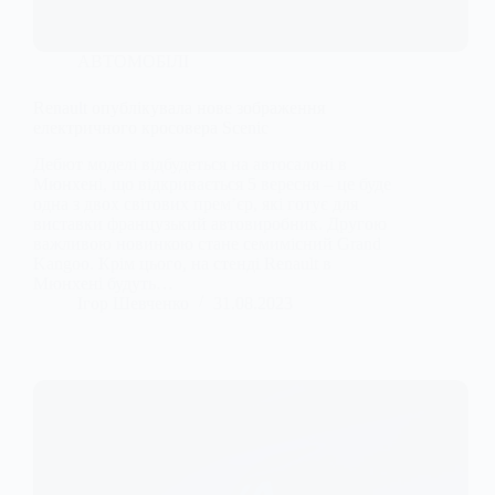
АВТОМОБІЛІ
Renault опублікувала нове зображення
електричного кросовера Scenic
Дебют моделі відбудеться на автосалоні в
Мюнхені, що відкривається 5 вересня – це буде
одна з двох світових прем’єр, які готує для
виставки французький автовиробник. Другою
важливою новинкою стане семимісний Grand
Kangoo. Крім цього, на стенді Renault в
Мюнхені будуть…
Ігор Шевченко
31.08.2023