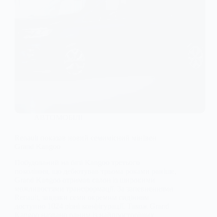
АВТОМОБІЛІ
Renault показав новий семимісний мінівен
Grand Kangoo
Побудований на базі Kangoo третього
покоління, що дебютував трьома роками раніше,
Grand Kangoo отримав салон із широкими
можливостями трансформації. За запевненнями
Renault, завдяки семи окремим сидінням
доступно 1024 різні конфігурації. Також Grand
Kangoo названо одним із найпросторіших