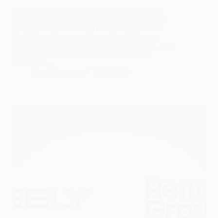
За основу нового електрокара візьмуть ту ж
саму платформу, що і для Renault 5. Вже 2027
року для моделі Sandero планують провести
серйозне оновлення. Так, автомобіль стане
бюджетною версією електрокара Renault 5. І до
цього піднятий хетчбек запропонують у
повністю…
Ігор Шевченко
14.07.2023