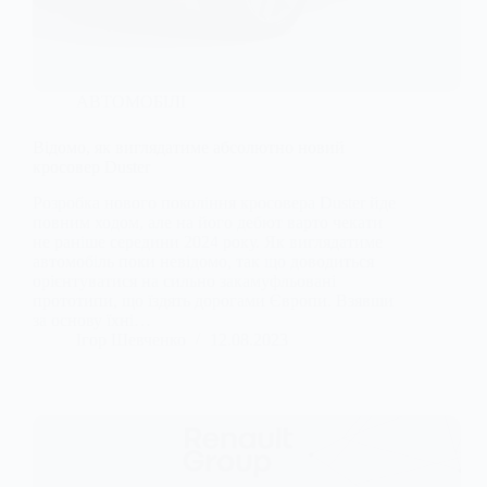
АВТОМОБІЛІ
Відомо, як виглядатиме абсолютно новий
кросовер Duster
Розробка нового покоління кросовера Duster йде
повним ходом, але на його дебют варто чекати
не раніше середини 2024 року. Як виглядатиме
автомобіль поки невідомо, так що доводиться
орієнтуватися на сильно закамуфльовані
прототипи, що їздять дорогами Європи. Взявши
за основу їхні…
Ігор Шевченко
12.08.2023