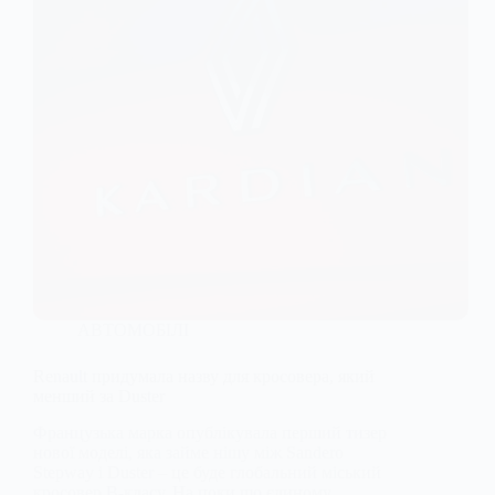
АВТОМОБІЛІ
Renault придумала назву для кросовера, який
менший за Duster
Французька марка опублікувала перший тизер
нової моделі, яка займе нішу між Sandero
Stepway і Duster – це буде глобальний міський
кросовер B-класу. На поки що єдиному