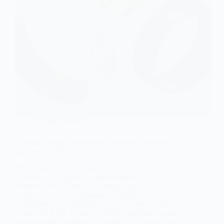
ТЕХНОЛОГІЇ
Стартап Omate представив доступну розумну
каблучку Ice Ring
Як фітнес-трекер, тільки на палець. Без
підписки на функції і з пристойною
автономністю. Компанія Omate, що
спеціалізується на недорогих розумних
годинниках, представила свій перший смарт-
кільце Ice Ring. Це компактний носимий гаджет,
покликаний стежити за здоров’ям і активністю