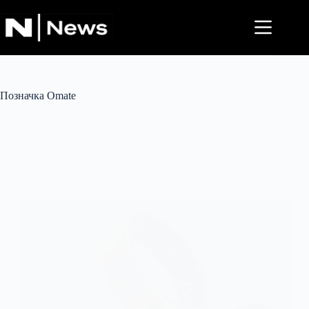
Перейти
до
вмісту
Позначка
Omate