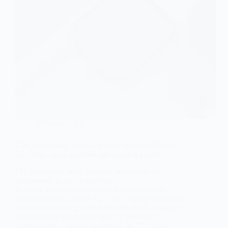
ТЕХНОЛОГІЇ
Представлений робот-пилосос Ecovacs Deebot
X2 Omni, який здатний забиратися в кути
ШІ допомагає йому швидко реагувати на
перешкоди та не застрягати.
Ecovacs представила новий робот-пилосос
преміум-класу Deebot X2 Omni. Його головною
фішкою став квадратний дизайн, який дозволяє
проникати у всі пильні кути. У компанії
стверджують, що він прибирає 99,77% усієї