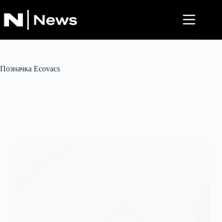
Перейти
до
вмісту
Позначка
Ecovacs