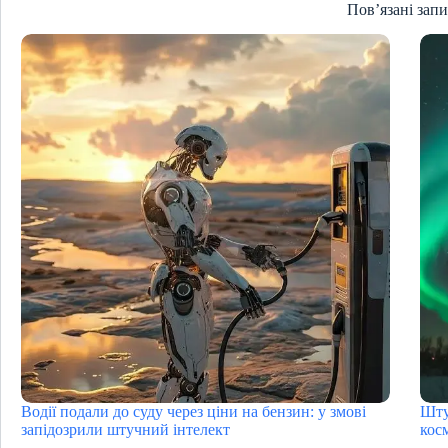
Пов’язані зап
Водії подали до суду через ціни на бензин: у змові
Шту
запідозрили штучний інтелект
кос