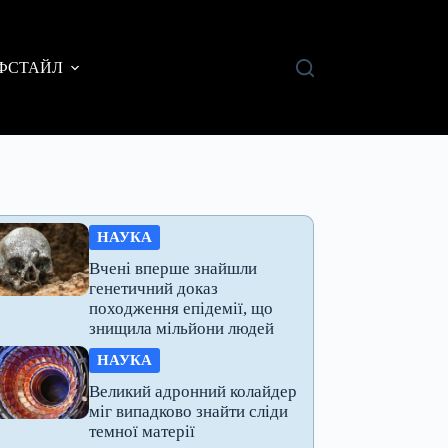
ФСТАЙЛ
НАУКА
Вчені вперше знайшли
генетичний доказ
походження епідемії, що
знищила мільйони людей
НАУКА
Великий адронний колайдер
міг випадково знайти сліди
темної матерії