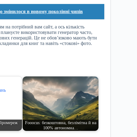
о змінилося в новому поколінні чипів
 на потрібний вам сайт, а ось кількість
плануєте використовувати генератор часто,
ових генерацій. Це не обов’язково мають бути
кладинки для книг та навіть «стокові» фото.
ейромереж
Fooocus: безкоштовна, безлімітна й на
100% автономна…