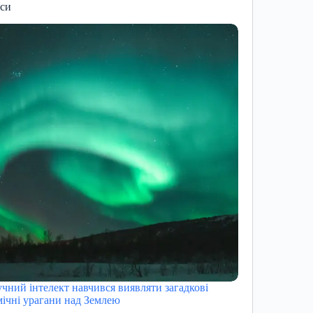
иси
чний інтелект навчився виявляти загадкові
мічні урагани над Землею