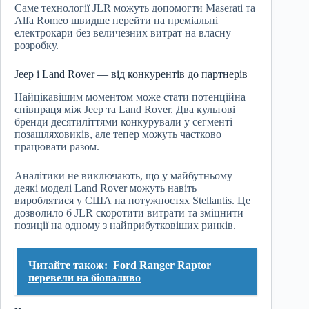
Саме технології JLR можуть допомогти Maserati та
Alfa Romeo швидше перейти на преміальні
електрокари без величезних витрат на власну
розробку.
Jeep і Land Rover — від конкурентів до партнерів
Найцікавішим моментом може стати потенційна
співпраця між Jeep та Land Rover. Два культові
бренди десятиліттями конкурували у сегменті
позашляховиків, але тепер можуть частково
працювати разом.
Аналітики не виключають, що у майбутньому
деякі моделі Land Rover можуть навіть
вироблятися у США на потужностях Stellantis. Це
дозволило б JLR скоротити витрати та зміцнити
позиції на одному з найприбутковіших ринків.
Читайте також:
Ford Ranger Raptor
перевели на біопаливо