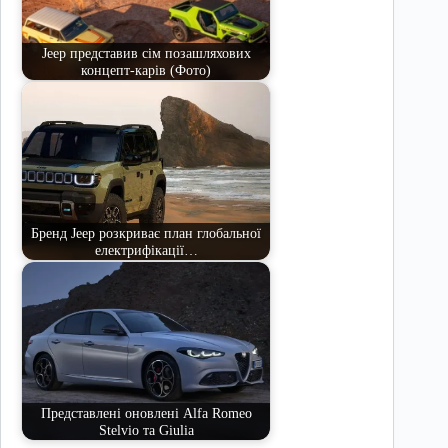
Jeep представив сім позашляхових
концепт-карів (Фото)
Бренд Jeep розкриває план глобальної
електрифікації…
Представлені оновлені Alfa Romeo
Stelvio та Giulia