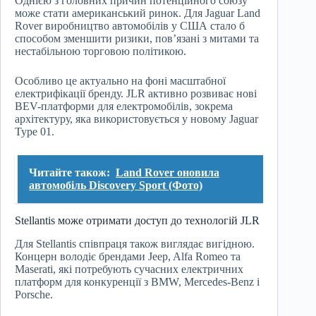
Однією з головних причин потенційного союзу
може стати американський ринок. Для Jaguar Land
Rover виробництво автомобілів у США стало б
способом зменшити ризики, пов’язані з митами та
нестабільною торговою політикою.
Особливо це актуально на фоні масштабної
електрифікації бренду. JLR активно розвиває нові
BEV-платформи для електромобілів, зокрема
архітектуру, яка використовується у новому Jaguar
Type 01.
Читайте також:
Land Rover оновила
автомобіль Discovery Sport (Фото)
Stellantis може отримати доступ до технологій JLR
Для Stellantis співпраця також виглядає вигідною.
Концерн володіє брендами Jeep, Alfa Romeo та
Maserati, які потребують сучасних електричних
платформ для конкуренції з BMW, Mercedes-Benz і
Porsche.