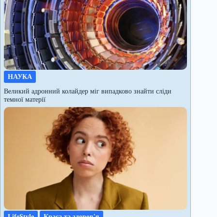
НАУКА
Великий адронний колайдер міг випадково знайти сліди
темної матерії
LifeStyle
Краса та здоров'я