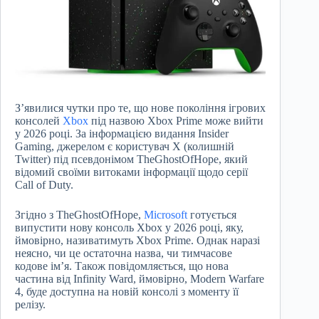
З’явилися чутки про те, що нове покоління ігрових
консолей
Xbox
під назвою Xbox Prime може вийти
у 2026 році. За інформацією видання Insider
Gaming, джерелом є користувач X (колишній
Twitter) під псевдонімом TheGhostOfHope, який
відомий своїми витоками інформації щодо серії
Call of Duty.
Згідно з TheGhostOfHope,
Microsoft
готується
випустити нову консоль Xbox у 2026 році, яку,
ймовірно, називатимуть Xbox Prime. Однак наразі
неясно, чи це остаточна назва, чи тимчасове
кодове ім’я. Також повідомляється, що нова
частина від Infinity Ward, ймовірно, Modern Warfare
4, буде доступна на новій консолі з моменту її
релізу.