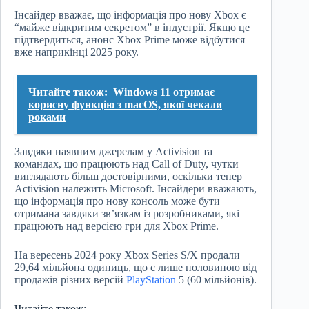
Інсайдер вважає, що інформація про нову Xbox є
“майже відкритим секретом” в індустрії. Якщо це
підтвердиться, анонс Xbox Prime може відбутися
вже наприкінці 2025 року.
Читайте також:
Windows 11 отримає
корисну функцію з macOS, якої чекали
роками
Завдяки наявним джерелам у Activision та
командах, що працюють над Call of Duty, чутки
виглядають більш достовірними, оскільки тепер
Activision належить Microsoft. Інсайдери вважають,
що інформація про нову консоль може бути
отримана завдяки зв’язкам із розробниками, які
працюють над версією гри для Xbox Prime.
На вересень 2024 року Xbox Series S/X продали
29,64 мільйона одиниць, що є лише половиною від
продажів різних версій
PlayStation
5 (60 мільйонів).
Читайте також: