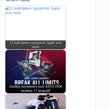
13 найгірших продуктів Apple усіх
часів
Лінійка системних плат ASUS Z690
включає 17 моделей