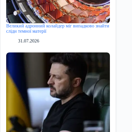
Великий адронний колайдер міг випадково знайти
сліди темної матерії
31.07.2026