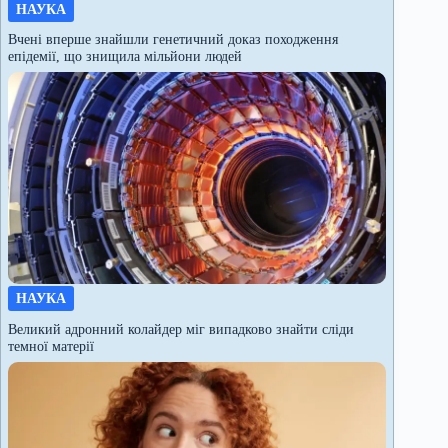
НАУКА
Вчені вперше знайшли генетичний доказ походження
епідемії, що знищила мільйони людей
НАУКА
Великий адронний колайдер міг випадково знайти сліди
темної матерії