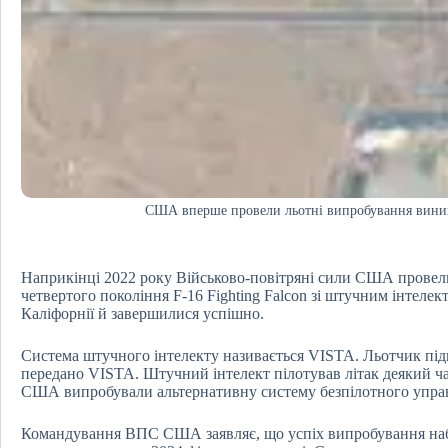
США вперше провели льотні випробування вини
Наприкінці 2022 року Військово-повітряні сили США провел
четвертого покоління F-16 Fighting Falcon зі штучним інтел
Каліфорнії й завершилися успішно.
Система штучного інтелекту називається VISTA. Льотчик підня
передано VISTA. Штучний інтелект пілотував літак деякий час
США випробували альтернативну систему безпілотного управ
Командування ВПС США заявляє, що успіх випробування набл