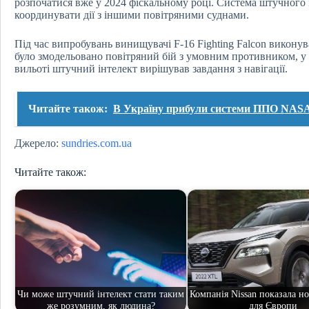
розпочатися вже у 2024 фіскальному році. Система штучного 
координувати дії з іншими повітряними суднами.
Під час випробувань винищувачі F-16 Fighting Falcon виконув
було змодельовано повітряний бій з умовним противником, у 
вильоті штучний інтелект вирішував завдання з навігації.
Читайте також:
В Україну прибули системи ППО NASA
Джерело:
sundries.com.ua
Читайте також:
Чи може штучний інтелект стати таким
Компанія Nissan показала но
же розумним, як людина?
для Європи