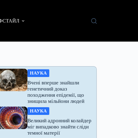
ФСТАЙЛ
НАУКА
Вчені вперше знайшли
генетичний доказ
походження епідемії, що
знищила мільйони людей
НАУКА
Великий адронний колайдер
міг випадково знайти сліди
темної матерії