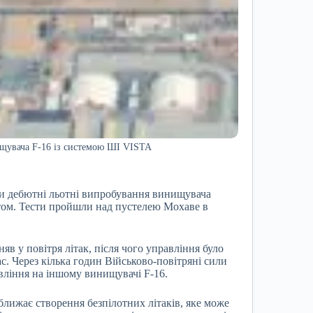
щувача F-16 із системою ШІ VISTA
и дебютні льотні випробування винищувача
ектом. Тести пройшли над пустелею Мохаве в
в у повітря літак, після чого управління було
. Через кілька годин Військово-повітряні сили
ління на іншому винищувачі F-16.
ижає створення безпілотних літаків, яке може