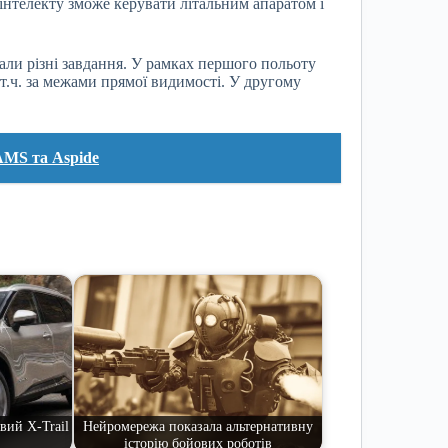
інтелекту зможе керувати літальним апаратом і
али різні завдання. У рамках першого польоту
т.ч. за межами прямої видимості. У другому
MS та Aspide
вий X-Trail
Нейромережа показала альтернативну
історію бойових роботів