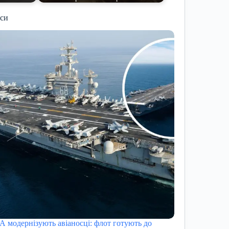
иси
 модернізують авіаносці: флот готують до