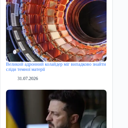
Великий адронний колайдер міг випадково знайти
сліди темної матерії
31.07.2026