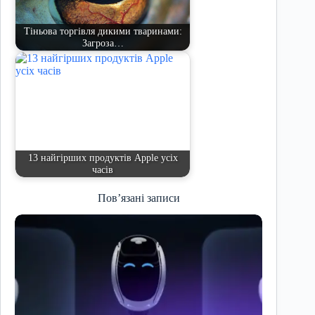
Тіньова торгівля дикими тваринами:
Загроза…
13 найгірших продуктів Apple усіх
часів
Пов’язані записи