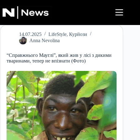
Перейти
до
вмісту
14.07.2025
LifeStyle
,
Курйози
Anna Nevolina
“Справжнього Мауглі”, який жив у лісі з дикими
тваринами, тепер не впізнати (Фото)