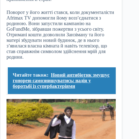
Поворот у його житті стався, коли документалісти
Afrimax TV допомогли йому возз’єднатися з
родиною. Вони запустили кампанію на
GoFundMe, зібравши пожертви з усього світу.
Отримані кошти дозволили Занзіману та його
матері збудувати новий будинок, де в нього
з’явилася власна кімната й навіть телевізор, що
став справжнім символом здійснення мрій для
родини.
Читайте також:
Новий антибіотик змушує
гонорею самознищуватись: надія у
боротьбі із супербактеріями