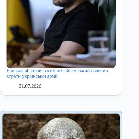
Близько 50 тисяч загиблих: Зеленський озвучив
втрати української армії
31.07.2026