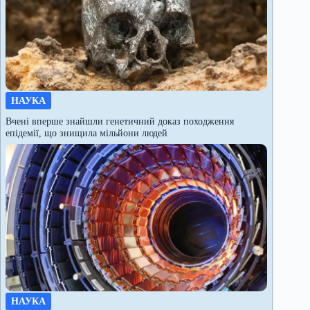
НАУКА
Вчені вперше знайшли генетичний доказ походження
епідемії, що знищила мільйони людей
НАУКА