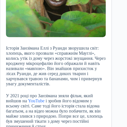
Історія Занзімана Еллі з Руанди зворушила світ:
хлопець, якого прозвали «справжнім Мауглі»,
колись утік із дому через жорстокі знущання. Через
вроджену мікроцефалію його ображали й навіть
називали «мавпою». Він знайшов прихисток у
лісах Руанди, де жив серед диких тварин і
харчувався травою та бананами, чим і привернув
увагу документалістів.
У 2021 році про Занзімана зняли фільм, який
вийшов на
YouTube
і зробив його відомим у
всьому світі. Саме тоді його історія стала відома
багатьом, а на відео можна було побачити, як він
майже злився з природою. Попри все це, хлопець
був змушений тікати з дому через постійні
приниження й страх.