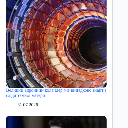
Великий адронний колайдер міг випадково знайти
сліди темної матерії
31.07.2026