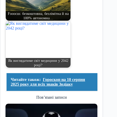
Fooocus: безкоштовна, безлімітна й на
100% автономна…
Як виглядатиме світ медицини у 2042
році?
Читайте також:
Гороскоп на 10 серпня
2025 року для всіх знаків Зодіаку
Пов’язані записи