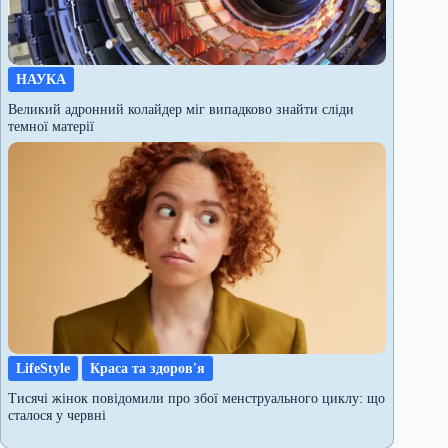
НАУКА
Великий адронний колайдер міг випадково знайти сліди
темної матерії
LifeStyle
Краса та здоров'я
Тисячі жінок повідомили про збої менструального циклу: що
сталося у червні