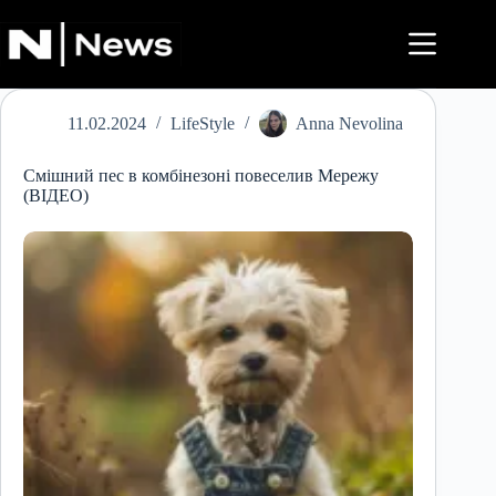
Перейти
до
вмісту
11.02.2024
LifeStyle
Anna Nevolina
Смішний пес в комбінезоні повеселив Мережу
(ВІДЕО)