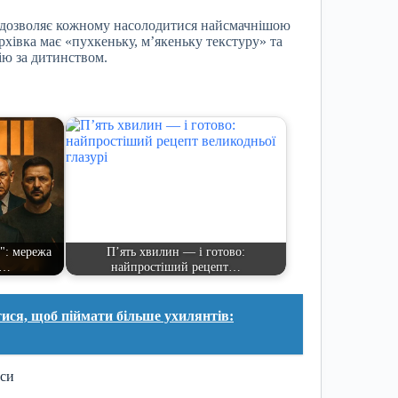
а дозволяє кожному насолодитися найсмачнішою
рхівка має «пухкеньку, м’якеньку текстуру» та
ію за дитинством.
": мережа
П’ять хвилин — і готово:
и…
найпростіший рецепт…
я, щоб піймати більше ухилянтів:
иси