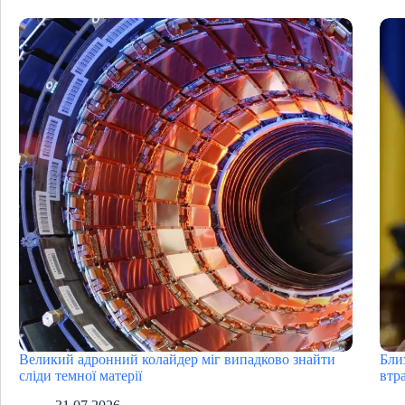
Великий адронний колайдер міг випадково знайти
Бли
сліди темної матерії
втра