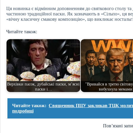
Ця новинка є відмінним доповненням до святкового столу т
частиною традиційної паски. Як зазначають в «Сільпо», ця ве
«вічну класичну смакову композицію», що викликає ностальг
Читайте також:
Верхівки пасок, дубайські паски, м’ясні
"Вривайся в третю світову
паски і…
вибухнула мемам
Читайте також:
Священник ПЦУ закликав ТЦК молитис
подробиці
Пов’язані зап