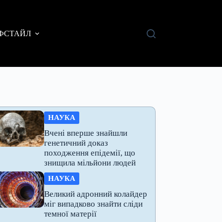
ФСТАЙЛ
НАУКА
Вчені вперше знайшли
генетичний доказ
походження епідемії, що
знищила мільйони людей
НАУКА
Великий адронний колайдер
міг випадково знайти сліди
темної матерії