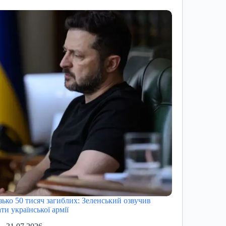
зько 50 тисяч загиблих: Зеленський озвучив
ти української армії