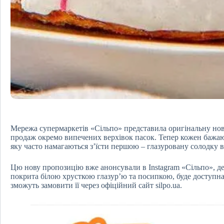
Мережа супермаркетів «Сільпо» представила оригінальну нов
продаж окремо випечених верхівок пасок. Тепер кожен бажаю
яку часто намагаються з’їсти першою – глазуровану солодку в
Цю нову пропозицію вже анонсували в Instagram «Сільпо», де 
покрита білою хрусткою глазур’ю та посипкою, буде доступна 
зможуть замовити її через офіційний сайт silpo.ua.