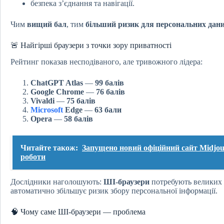
безпека з’єднання та навігації.
Чим
вищий бал
, тим
більший ризик для персональних дан
🚨 Найгірші браузери з точки зору приватності
Рейтинг показав несподіваного, але тривожного лідера:
ChatGPT Atlas
—
99 балів
Google Chrome
—
76 балів
Vivaldi
—
75 балів
Microsoft
Edge
—
63 бали
Opera
—
58 балів
Читайте також:
Запущено новий офіційний сайт Midjou
роботи
Дослідники наголошують:
ШІ-браузери
потребують великих 
автоматично збільшує ризик збору персональної інформації.
🧠 Чому саме ШІ-браузери — проблема