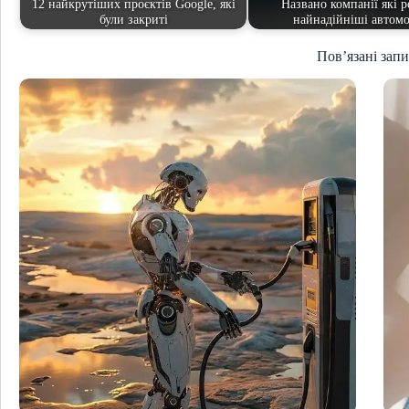
12 найкрутіших проєктів Google, які
Названо компанії які р
були закриті
найнадійніші автомо
Пов’язані зап