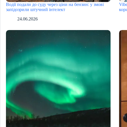
Водії подали до суду через ціни на бензин: у змові
Vib
запідозрили штучний інтелект
кор
24.06.2026