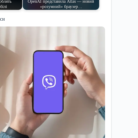
облять
OpenAI представила Atlas — новий
білі
«розумний» браузер…
иси