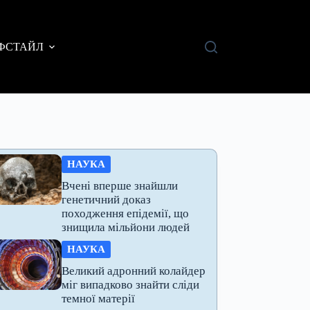
ФСТАЙЛ
НАУКА
Вчені вперше знайшли
генетичний доказ
походження епідемії, що
знищила мільйони людей
НАУКА
Великий адронний колайдер
міг випадково знайти сліди
темної матерії