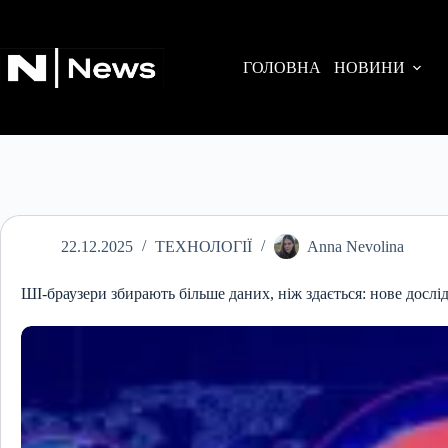
Перейти
до
вмісту
ГОЛОВНА
НОВИНИ
22.12.2025
ТЕХНОЛОГІЇ
Anna Nevolina
ШІ-браузери збирають більше даних, ніж здається: нове досл