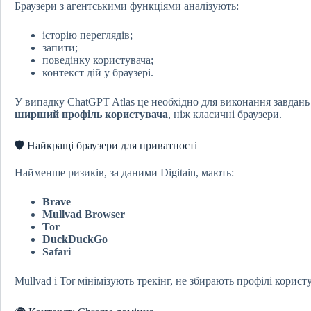
Браузери з агентськими функціями аналізують:
історію переглядів;
запити;
поведінку користувача;
контекст дій у браузері.
У випадку ChatGPT Atlas це необхідно для виконання завдань
ширший профіль користувача
, ніж класичні браузери.
🛡️ Найкращі браузери для приватності
Найменше ризиків, за даними Digitain, мають:
Brave
Mullvad Browser
Tor
DuckDuckGo
Safari
Mullvad і Tor мінімізують трекінг, не збирають профілі корист