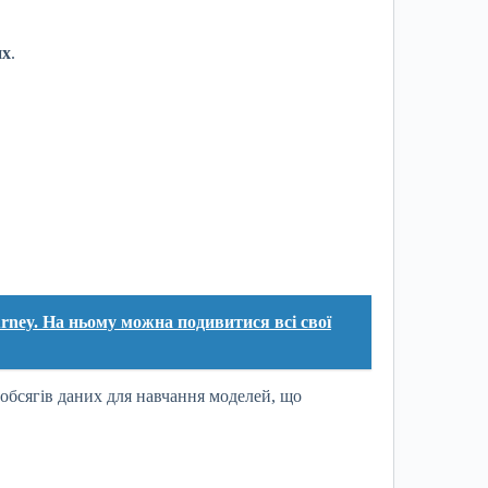
их
.
rney. На ньому можна подивитися всі свої
обсягів даних для навчання моделей, що