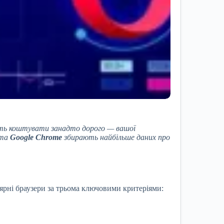
уть коштувати занадто дорого — вашої
та
Google Chrome
збирають найбільше даних про
лярні браузери за трьома ключовими критеріями: