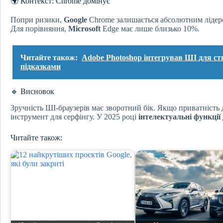
🌍 Контекст: Chrome домінує
Попри ризики,
Google
Chrome залишається абсолютним ліде
Для порівняння,
Microsoft
Edge має лише близько 10%.
Читайте також:
Adobe Photoshop інтегрував ШІ для ст
підказками
🔹 Висновок
Зручність ШІ-браузерів має зворотний бік. Якщо приватність 
інструмент для серфінгу. У 2025 році
інтелектуальні функції
Читайте також: