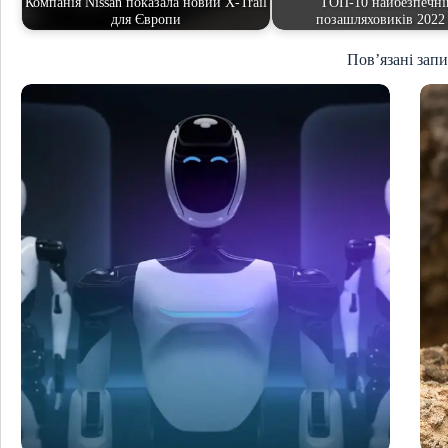
Компанія Nissan показала новий X-Trail
ТОП-10 найбезпечн
для Європи
позашляховиків 2022
Пов’язані зап