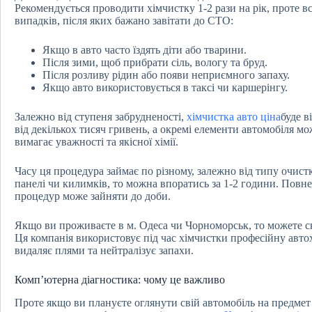
Рекомендується проводити хімчистку 1-2 рази на рік, проте вс
випадків, після яких бажано завітати до СТО:
Якщо в авто часто їздять діти або тварини.
Після зими, щоб прибрати сіль, вологу та бруд.
Після розливу рідин або появи неприємного запаху.
Якщо авто використовується в таксі чи каршерінгу.
Залежно від ступеня забрудненості,
хімчистка авто ціна
буде в
від декількох тисяч гривень, а окремі елементи автомобіля мо
вимагає уважності та якісної хімії.
Часу ця процедура займає по різному, залежно від типу очистк
панелі чи килимків, то можна впоратись за 1-2 години. Повн
процедур може зайняти до доби.
Якщо ви проживаєте в м. Одеса чи Чорноморськ, то можете 
Ця компанія використовує під час хімчистки професійну авто
видаляє плями та нейтралізує запахи.
Комп’ютерна діагностика: чому це важливо
Проте якщо ви плануєте оглянути свій автомобіль на предме