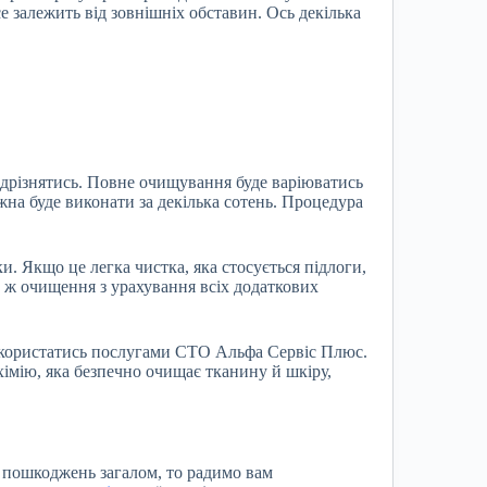
е залежить від зовнішніх обставин. Ось декілька
ідрізнятись. Повне очищування буде варіюватись
жна буде виконати за декілька сотень. Процедура
и. Якщо це легка чистка, яка стосується підлоги,
е ж очищення з урахування всіх додаткових
скористатись послугами СТО Альфа Сервіс Плюс.
хімію, яка безпечно очищає тканину й шкіру,
т пошкоджень загалом, то радимо вам