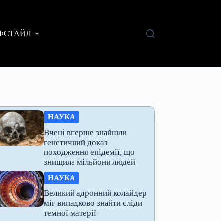
ФСТАЙЛ
НАУКА
Вчені вперше знайшли
генетичний доказ
походження епідемії, що
знищила мільйони людей
НАУКА
Великий адронний колайдер
міг випадково знайти сліди
темної матерії