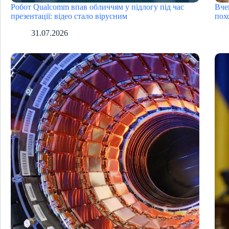
Робот Qualcomm впав обличчям у підлогу під час
Вче
презентації: відео стало вірусним
пох
31.07.2026