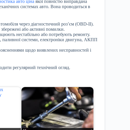
остика авто ціна
якої повністю виправдана
еханічних системах авто. Вона проводиться в
втомобіля через діагностичний роз’єм (OBD-II).
 збережені або активні помилки.
рацюють нестабільно або потребують ремонту.
в, паливної системи, електроніки двигуна, АКПП
з поясненнями щодо виявлених несправностей і
водити регулярний технічний огляд.