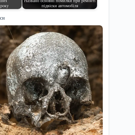
іших
Названо основні помилки при ремонті
 року
підвіски автомобіля
иси