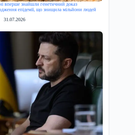
ні вперше знайшли генетичний доказ
одження епідемії, що знищила мільйони людей
31.07.2026