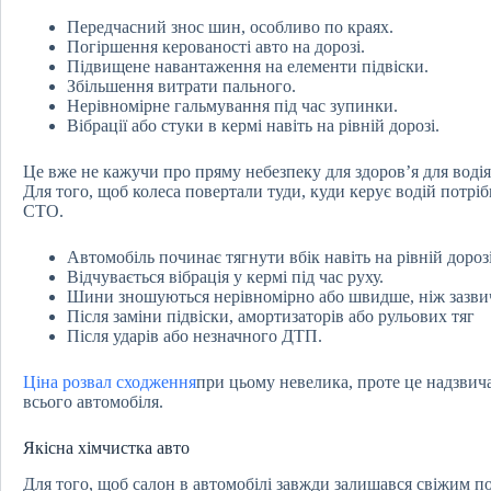
Передчасний знос шин, особливо по краях.
Погіршення керованості авто на дорозі.
Підвищене навантаження на елементи підвіски.
Збільшення витрати пального.
Нерівномірне гальмування під час зупинки.
Вібрації або стуки в кермі навіть на рівній дорозі.
Це вже не кажучи про пряму небезпеку для здоров’я для водія
Для того, щоб колеса повертали туди, куди керує водій потріб
СТО.
Автомобіль починає тягнути вбік навіть на рівній дорозі
Відчувається вібрація у кермі під час руху.
Шини зношуються нерівномірно або швидше, ніж зазви
Після заміни підвіски, амортизаторів або рульових тяг
Після ударів або незначного ДТП.
Ціна розвал сходження
при цьому невелика, проте це надзвич
всього автомобіля.
Якісна хімчистка авто
Для того, щоб салон в автомобілі завжди залишався свіжим п