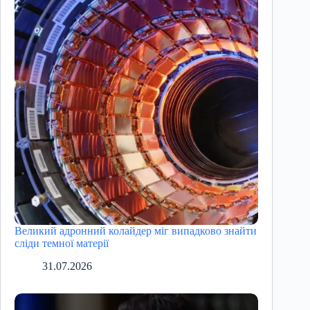
Великий адронний колайдер міг випадково знайти
сліди темної матерії
31.07.2026