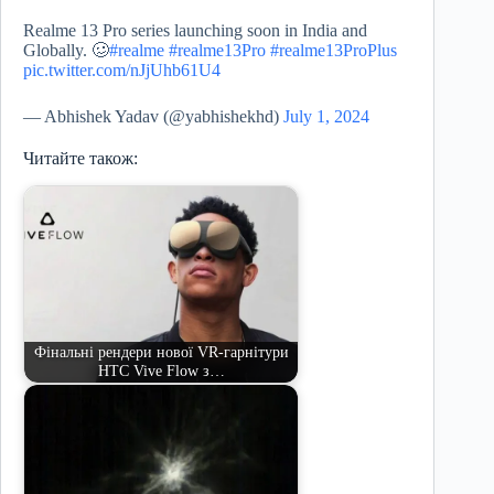
Realme 13 Pro series launching soon in India and
Globally. 🥴
#realme
#realme13Pro
#realme13ProPlus
pic.twitter.com/nJjUhb61U4
— Abhishek Yadav (@yabhishekhd)
July 1, 2024
Читайте також:
Фінальні рендери нової VR-гарнітури
HTC Vive Flow з…