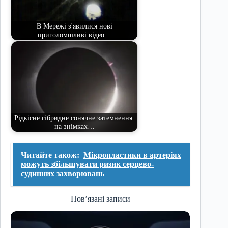
В Мережі з'явилися нові
приголомшливі відео…
Рідкісне гібридне сонячне затемнення:
на знімках…
Читайте також:
Мікропластики в артеріях
можуть збільшувати ризик серцево-
судинних захворювань
Пов’язані записи