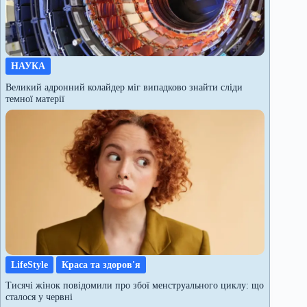
НАУКА
Великий адронний колайдер міг випадково знайти сліди
темної матерії
LifeStyle
Краса та здоров'я
Тисячі жінок повідомили про збої менструального циклу: що
сталося у червні