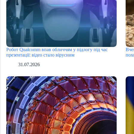
Робот Qualcomm впав обличчям у підлогу під час
Вче
презентації: відео стало вірусним
пох
31.07.2026