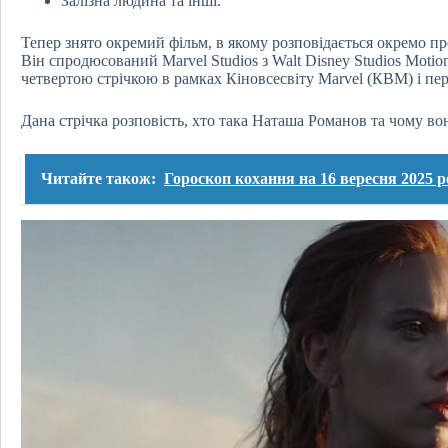
Залізна людина та інші.
Тепер знято окремий фільм, в якому розповідається окремо пр
Він спродюсований Marvel Studios з Walt Disney Studios Motion
четвертою стрічкою в рамках Кіновсесвіту Marvel (КВM) і пе
Дана стрічка розповість, хто така Наташа Романов та чому во
Читайте також:
Гороскоп кохання на 16 вересня 2025 ро