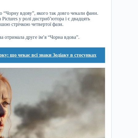
о “Чорну вдову”, якого так довго чекали фани.
 Pictures у ролі дистриб’ютора і є двадцять
ршою стрічкою четвертої фази.
на отримала друге ім’я “Чорна вдова”.
ку: що чекає всі знаки Зодіаку в стосунках