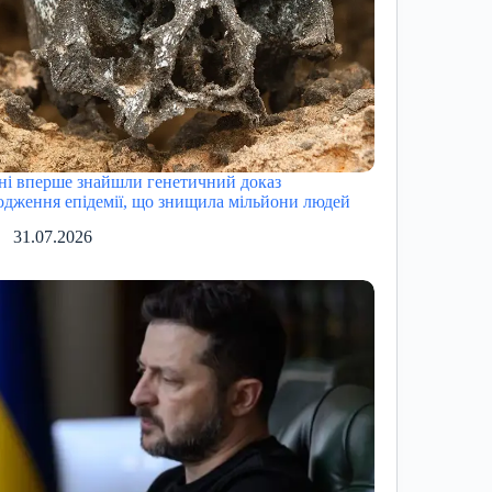
ні вперше знайшли генетичний доказ
одження епідемії, що знищила мільйони людей
31.07.2026