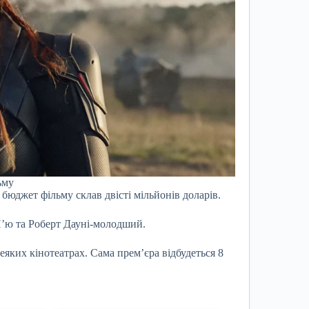
ьму
бюджет фільму склав двісті мільйонів доларів.
П’ю та Роберт Дауні-молодший.
еяких кінотеатрах. Сама прем’єра відбудеться 8