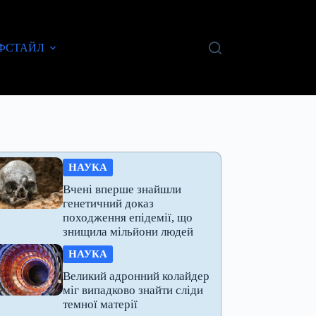
ФСТАЙЛ
НАУКА
Вчені вперше знайшли
генетичний доказ
походження епідемії, що
знищила мільйони людей
НАУКА
Великий адронний колайдер
міг випадково знайти сліди
темної матерії