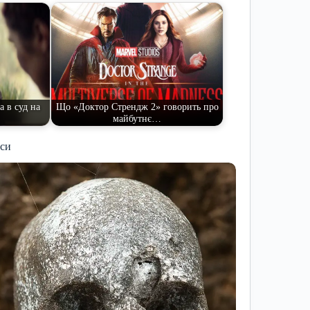
 в суд на
Що «Доктор Стрендж 2» говорить про
майбутнє…
иси