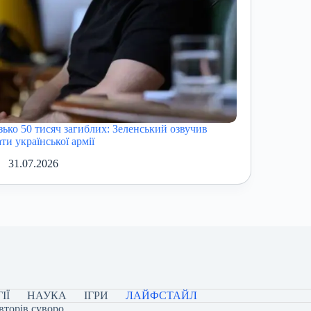
зько 50 тисяч загиблих: Зеленський озвучив
ти української армії
31.07.2026
ІЇ
НАУКА
ІГРИ
ЛАЙФСТАЙЛ
вторів суворо