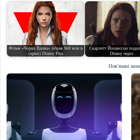
Фільм «Чорна Вдова» зібрав $60 млн в
Скарлетт Йоханссон подала
сервісі Disney Plus
Disney через…
Пов’язані зап