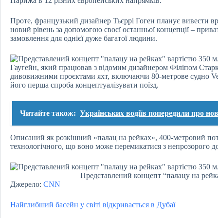
Парижа в 12 різних європейських напрямків.
Проте, французький дизайнер Тьєррі Гоген планує вивести в
новий рівень за допомогою своєї останньої концепції – прива
замовлення для однієї дуже багатої людини.
Гаугейн, який працював з відомим дизайнером Філіпом Старк
дивовижними проєктами яхт, включаючи 80-метрове судно V
його перша спроба концептуалізувати поїзд.
Читайте також:
Українських водіїв попередили про нов
Описаний як розкішний «палац на рейках», 400-метровий потяг
технологічного, що воно може перемикатися з непрозорого д
Представлений концепт “палацу на рейка
Джерело:
CNN
Найглибший басейн у світі відкривається в Дубаї