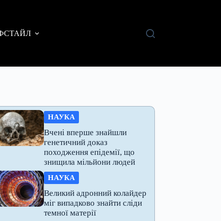
ФСТАЙЛ
НАУКА
Вчені вперше знайшли
генетичний доказ
походження епідемії, що
знищила мільйони людей
НАУКА
Великий адронний колайдер
міг випадково знайти сліди
темної матерії