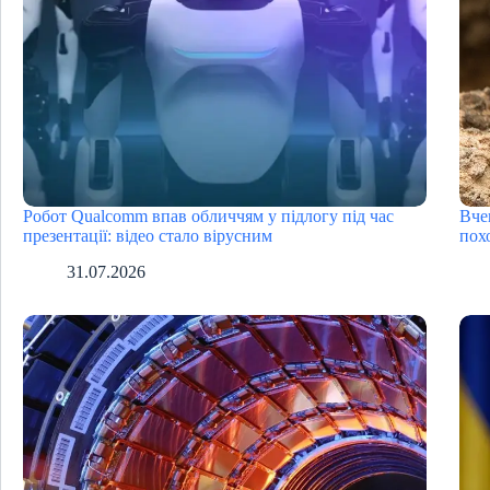
Робот Qualcomm впав обличчям у підлогу під час
Вче
презентації: відео стало вірусним
пох
31.07.2026