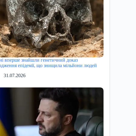
ні вперше знайшли генетичний доказ
одження епідемії, що знищила мільйони людей
31.07.2026