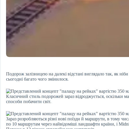
Подорож залізницею на далекі відстані виглядало так, як ніби
сьогодні багато чого змінилося.
Класичний стиль подорожей зараз відроджується, оскільки м
способи побачити світ.
Зараз розробляються різні нові поїзди й маршрути, в тому числ
по 10 маршрутам через найвідоміші ландшафти країни, і Midni