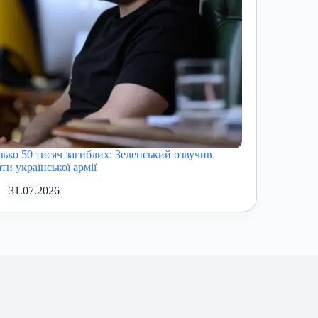
зько 50 тисяч загиблих: Зеленський озвучив
ти української армії
31.07.2026