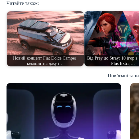
Читайте також:
Новий концепт Fiat Dolce Camper:
Від Prey до Stray: 10 ігор з 
кемпінг на даху і…
Plus Extra,…
Пов’язані зап