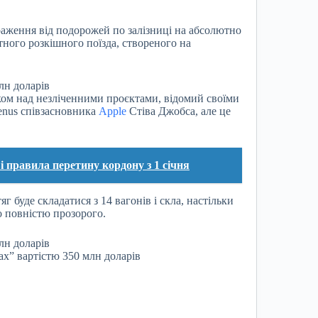
раження від подорожей по залізниці на абсолютно
тного розкішного поїзда, створеного на
ом над незліченними проєктами, відомий своїми
enus співзасновника
Apple
Стіва Джобса, але це
і правила перетину кордону з 1 січня
 буде складатися з 14 вагонів і скла, настільки
о повністю прозорого.
х” вартістю 350 млн доларів