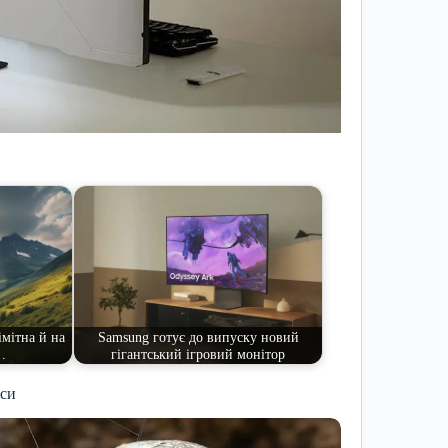
імітна й на
Samsung готує до випуску новий
…
гігантський ігровий монітор
иси