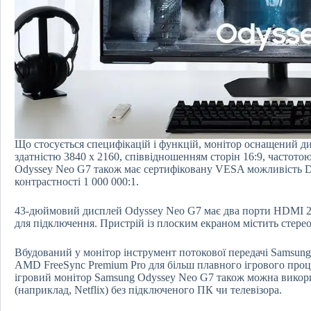
Що стосується специфікацій і функцій, монітор оснащений д
здатністю 3840 x 2160, співвідношенням сторін 16:9, частото
Odyssey Neo G7 також має сертифіковану VESA можливість D
контрастності 1 000 000:1.
43-дюймовий дисплей Odyssey Neo G7 має два порти HDMI 2.1,
для підключення. Пристрій із плоским екраном містить стере
Вбудований у монітор інструмент потокової передачі Samsun
AMD FreeSync Premium Pro для більш плавного ігрового проц
ігровий монітор Samsung Odyssey Neo G7 також можна викори
(наприклад, Netflix) без підключеного ПК чи телевізора.