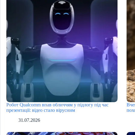
Робот Qualcomm впав обличчям у підлогу під час
Вче
презентації: відео стало вірусним
пох
31.07.2026