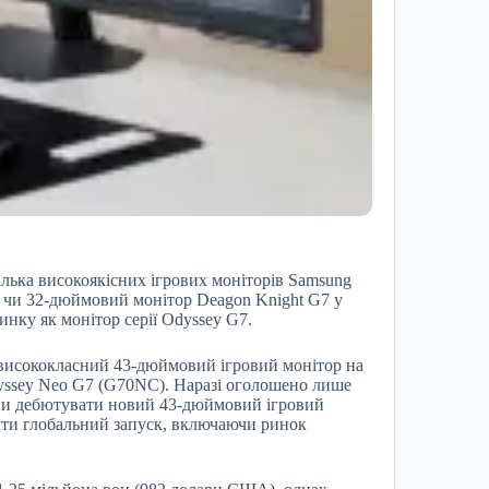
лька високоякісних ігрових моніторів Samsung
ї чи 32-дюймовий монітор Deagon Knight G7 у
ринку як монітор серії Odyssey G7.
исококласний 43-дюймовий ігровий монітор на
yssey Neo G7 (G70NC). Наразі оголошено лише
плани дебютувати новий 43-дюймовий ігровий
ати глобальний запуск, включаючи ринок