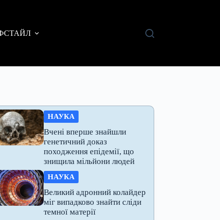
ФСТАЙЛ
НАУКА
Вчені вперше знайшли
генетичний доказ
походження епідемії, що
знищила мільйони людей
НАУКА
Великий адронний колайдер
міг випадково знайти сліди
темної матерії