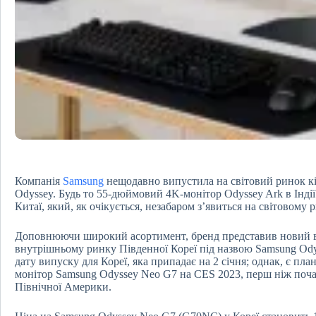
Компанія
Samsung
нещодавно випустила на світовий ринок кі
Odyssey. Будь то 55-дюймовий 4K-монітор Odyssey Ark в Інді
Китаї, який, як очікується, незабаром з’явиться на світовому 
Доповнюючи широкий асортимент, бренд представив новий в
внутрішньому ринку Південної Кореї під назвою Samsung Od
дату випуску для Кореї, яка припадає на 2 січня; однак, є 
монітор Samsung Odyssey Neo G7 на CES 2023, перш ніж поч
Північної Америки.