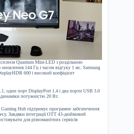
исплеєм Quantum Mini-LED з роздільною
ю оновлення 144 Гц і часом відгуку 1 мс. Samsung
isplayHDR 600 і високий коефіцієнт
 один порт DisplayPort 1.4 і два порти USB 3.0
одинаміки потужністю 20 Вт.
g Gaming Hub підтримує програмне забезпечення
есу. Завдяки інтеграції OTT 43-дюймовий
стовувати для різноманітних сервісів