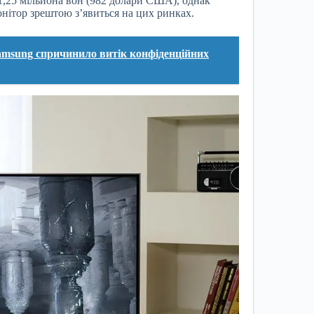
1,25 мільйона вон (982 долари США), однак
нітор зрештою з’явиться на цих ринках.
msung спричинило витік конфіденційних