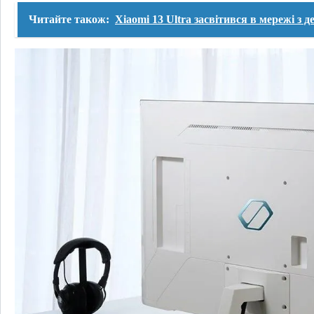
Читайте також:
Xiaomi 13 Ultra засвітився в мережі з 