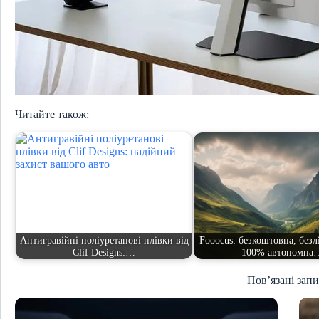
Читайте також:
Антигравійні поліуретанові плівки від
Fooocus: безкоштовна, безл
Clif Designs:…
100% автономна
Пов’язані зап