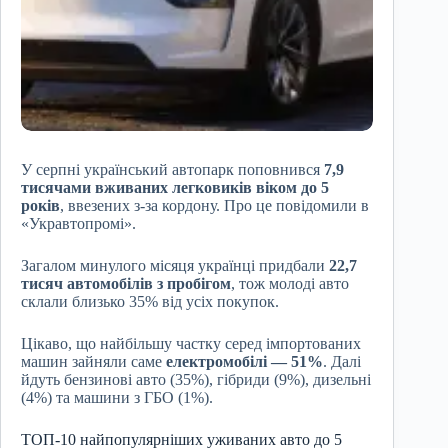
У серпні український автопарк поповнився
7,9
тисячами вживаних легковиків віком до 5
років
, ввезених з-за кордону. Про це повідомили в
«Укравтопромі».
Загалом минулого місяця українці придбали
22,7
тисяч автомобілів з пробігом
, тож молоді авто
склали близько 35% від усіх покупок.
Цікаво, що найбільшу частку серед імпортованих
машин зайняли саме
електромобілі — 51%
. Далі
йдуть бензинові авто (35%), гібриди (9%), дизельні
(4%) та машини з ГБО (1%).
ТОП-10 найпопулярніших уживаних авто до 5