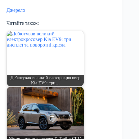
Джерело
Читайте також:
Дебютував великий електрокросовер
Kia EV9: три…
Nissan оновив кросовер X-Trail у США