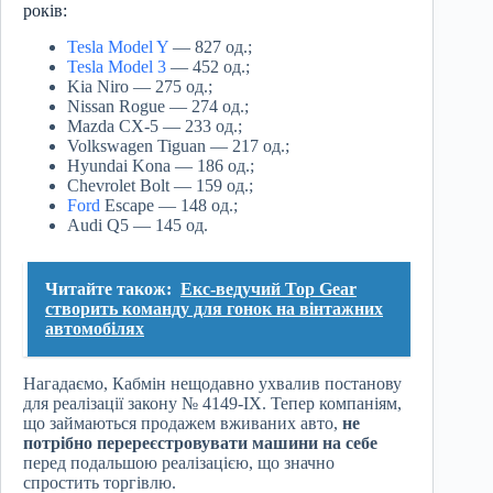
років:
Tesla Model Y
— 827 од.;
Tesla Model 3
— 452 од.;
Kia Niro — 275 од.;
Nissan Rogue — 274 од.;
Mazda CX-5 — 233 од.;
Volkswagen Tiguan — 217 од.;
Hyundai Kona — 186 од.;
Chevrolet Bolt — 159 од.;
Ford
Escape — 148 од.;
Audi Q5 — 145 од.
Читайте також:
Екс-ведучий Top Gear
створить команду для гонок на вінтажних
автомобілях
Нагадаємо, Кабмін нещодавно ухвалив постанову
для реалізації закону № 4149-IX. Тепер компаніям,
що займаються продажем вживаних авто,
не
потрібно перереєстровувати машини на себе
перед подальшою реалізацією, що значно
спростить торгівлю.