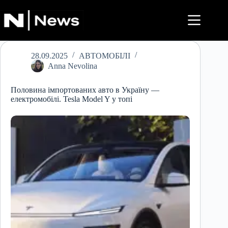
Перейти
до
вмісту
28.09.2025
АВТОМОБІЛІ
Anna Nevolina
Половина імпортованих авто в Україну —
електромобілі. Tesla Model Y у топі