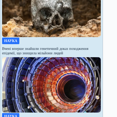
НАУКА
Вчені вперше знайшли генетичний доказ походження
епідемії, що знищила мільйони людей
НАУКА