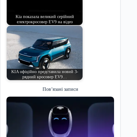
Kia показала великий серійний
електрокросовер EV9 на відео
KIA офіційно представила новий 3-
рядний кросовер EV9…
Пов’язані записи