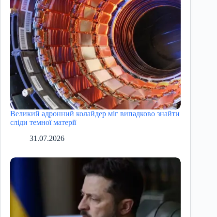
Великий адронний колайдер міг випадково знайти
сліди темної матерії
31.07.2026