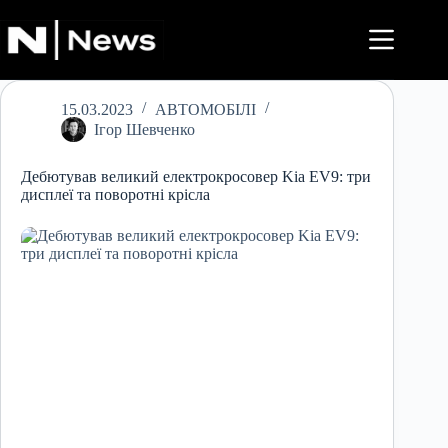
Перейти
до
вмісту
15.03.2023
АВТОМОБІЛІ
Ігор Шевченко
Дебютував великий електрокросовер Kia EV9: три
дисплеї та поворотні крісла