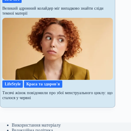
Великий адронний колайдер міг випадково знайти сліди
темної матерії
LifeStyle
Краса та здоров'я
Тисячі жінок повідомили про збої менструального циклу: що
сталося у червні
Використання матеріалу
Редакційна політика