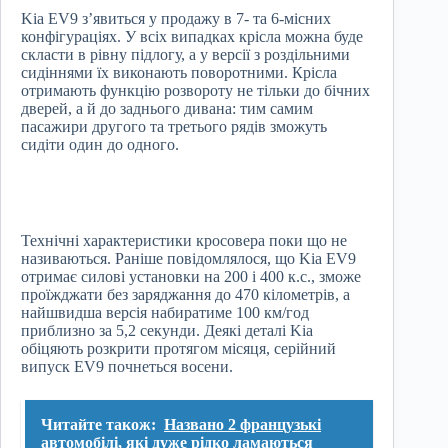
Kia EV9 з’явиться у продажу в 7- та 6-місних
конфігураціях. У всіх випадках крісла можна буде
скласти в рівну підлогу, а у версії з роздільними
сидіннями їх виконають поворотними. Крісла
отримають функцію розвороту не тільки до бічних
дверей, а й до заднього дивана: тим самим
пасажири другого та третього рядів зможуть
сидіти один до одного.
Технічні характеристики кросовера поки що не
називаються. Раніше повідомлялося, що Kia EV9
отримає силові установки на 200 і 400 к.с., зможе
проїжджати без заряджання до 470 кілометрів, а
найшвидша версія набиратиме 100 км/год
приблизно за 5,2 секунди. Деякі деталі Kia
обіцяють розкрити протягом місяця, серійний
випуск EV9 почнеться восени.
Читайте також:
Названо 2 французькі
автомобілі, які дуже рідко ламаються