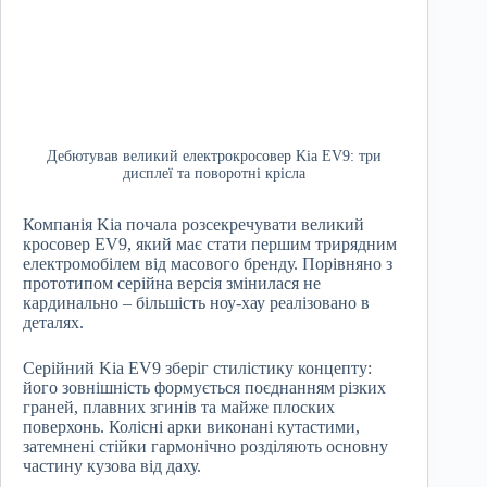
Дебютував великий електрокросовер Kia EV9: три
дисплеї та поворотні крісла
Компанія Kia почала розсекречувати великий
кросовер EV9, який має стати першим трирядним
електромобілем від масового бренду. Порівняно з
прототипом серійна версія змінилася не
кардинально – більшість ноу-хау реалізовано в
деталях.
Серійний Kia EV9 зберіг стилістику концепту:
його зовнішність формується поєднанням різких
граней, плавних згинів та майже плоских
поверхонь. Колісні арки виконані кутастими,
затемнені стійки гармонічно розділяють основну
частину кузова від даху.