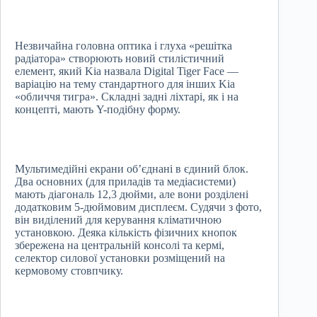
Незвичайна головна оптика і глуха «решітка
радіатора» створюють новий стилістичний
елемент, який Kia назвала Digital Tiger Face —
варіацію на тему стандартного для інших Kia
«обличчя тигра». Складні задні ліхтарі, як і на
концепті, мають Y-подібну форму.
Мультимедійні екрани об’єднані в єдиний блок.
Два основних (для приладів та медіасистеми)
мають діагональ 12,3 дюйми, але вони розділені
додатковим 5-дюймовим дисплеєм. Судячи з фото,
він виділений для керування кліматичною
установкою. Деяка кількість фізичних кнопок
збережена на центральній консолі та кермі,
селектор силової установки розміщений на
кермовому стовпчику.