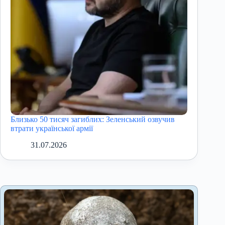
Близько 50 тисяч загиблих: Зеленський озвучив
втрати української армії
31.07.2026