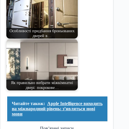
Особливості придбання броньованих
дверей в…
Як правильно вибрати міжкімнатні
двері: покрокове…
Читайте також:
Apple Intelligence виходить
на міжнародний рівень: з’являться нові
мови
Пов’язані записи