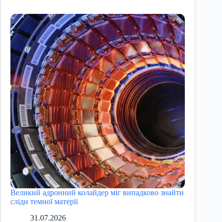
Великий адронний колайдер міг випадково знайти
сліди темної матерії
31.07.2026