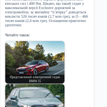
кінських сил і 400 Нм. Цікаво, що такий седан у
максимальній версії Exclusive дорожчий за
електромобіль: за звичайну “п’ятірку” доведеться
викласти 526 тисяч юанів (2,7 млн грн), за i5 – 466
тисяч юанів (2,4 млн грн). Оснащення практично
ідентичне.
Читайте також:
Представлений електричний седан
BMW i5