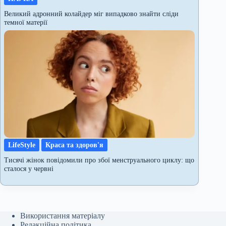
Великий адронний колайдер міг випадково знайти сліди
темної матерії
LifeStyle
Краса та здоров'я
Тисячі жінок повідомили про збої менструального циклу: що
сталося у червні
Використання матеріалу
Редакційна політика