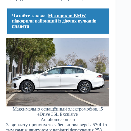
Читайте також:
Мотоцикли BMW
підкорили найвищий із діючих вулканів
планети
Максимально оснащённый электромобиль i5
eDrive 35L Exculsive
Autohome.com.cn
За доплату пропонується бензинова версія 530Li з
тим самим двигуном у варіанті форсування 258