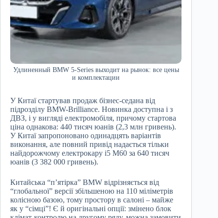
Удлиненный BMW 5-Series выходит на рынок: все цены
и комплектации
У Китаї стартував продаж бізнес-седана від
підрозділу BMW-Brilliance. Новинка доступна і з
ДВЗ, і у вигляді електромобіля, причому стартова
ціна однакова: 440 тисяч юанів (2,3 млн гривень).
У Китаї запропоновано одинадцять варіантів
виконання, але повний привід надається тільки
найдорожчому електрокару i5 M60 за 640 тисяч
юанів (3 382 000 гривень).
Китайська “п’ятірка” BMW відрізняється від
“глобальної” версії збільшеною на 110 міліметрів
колісною базою, тому простору в салоні – майже
як у “сімці”! Є й оригінальні опції: змінено блок
клімат-контролю на другому ряду, можна замовити