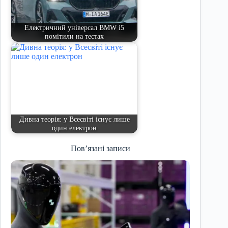
Електричний універсал BMW i5
помітили на тестах
Дивна теорія: у Всесвіті існує лише
один електрон
Пов’язані записи