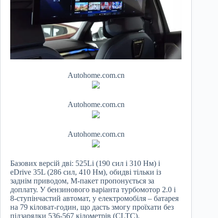
Autohome.com.cn
Autohome.com.cn
Autohome.com.cn
Базових версій дві: 525Li (190 сил і 310 Нм) і
eDrive 35L (286 сил, 410 Нм), обидві тільки із
заднім приводом, М-пакет пропонується за
доплату. У бензинового варіанта турбомотор 2.0 і
8-ступінчастий автомат, у електромобіля – батарея
на 79 кіловат-годин, що дасть змогу проїхати без
підзарядки 536-567 кілометрів (CLTC).