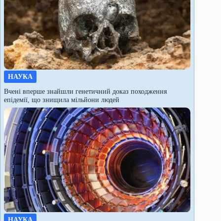
НАУКА
Вчені вперше знайшли генетичний доказ походження
епідемії, що знищила мільйони людей
НАУКА