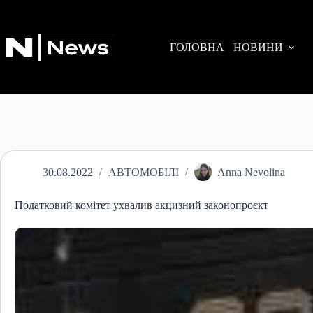
Перейти
до
вмісту
ГОЛОВНА
НОВИНИ
30.08.2022
АВТОМОБІЛІ
Anna Nevolina
Податковий комітет ухвалив акцизний законопроєкт