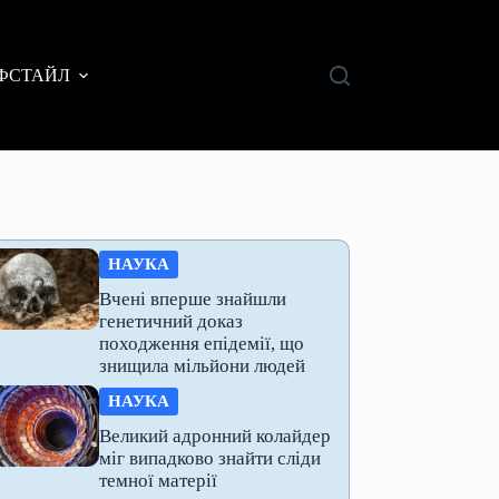
ФСТАЙЛ
НАУКА
Вчені вперше знайшли
генетичний доказ
походження епідемії, що
знищила мільйони людей
НАУКА
Великий адронний колайдер
міг випадково знайти сліди
темної матерії