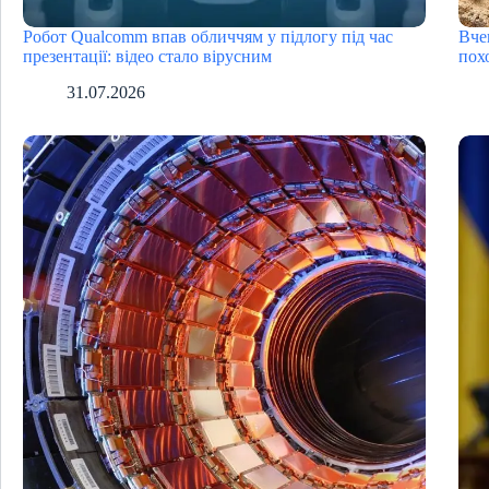
Робот Qualcomm впав обличчям у підлогу під час
Вче
презентації: відео стало вірусним
пох
31.07.2026