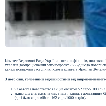
Комітет Верховної Ради України з питань фінансів, податково
ухвалив доопрацьований законопроєкт 7668-д щодо поверненн
каналі повідомив заступник голови комітету Ярослав Железня
З його слів, головними відмінностями від запропонованого 
на автогаз повертається акциз обсягом 52 євро/1000 л (а 
акциз для альтернативних видів палива, з додаванням б
(досі було як до війни: 162 євро/1000 літрів).