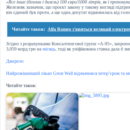
«Все інше (бензин і дизель) 100 євро/1000 літрів, як і пропонув
Железняк зазначив, що проєкт закону у такому вигляді підтри
він єдиний був проти, а ще одна депутат відмовилась від голо
Читайте також:
Alfa Romeo з'явиться великий електромо
Згідно з розрахунками Консалтингової групи «А-95», запропо
3,059 млрд грн на
місяць
, тоді як уніфікована ставка дала б з
Джерело
Найрозкішніший пікап Great Wall відзначився інтер’єром та 
Читайте також: