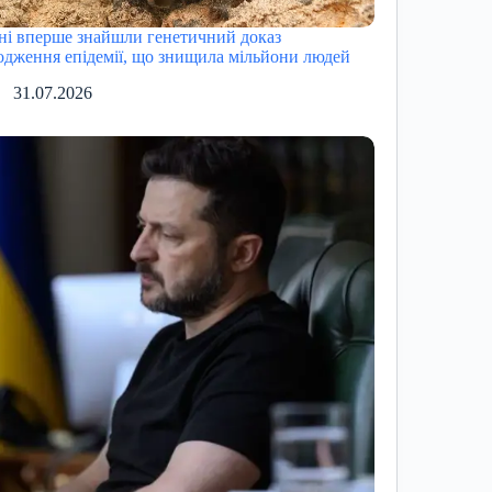
ні вперше знайшли генетичний доказ
одження епідемії, що знищила мільйони людей
31.07.2026