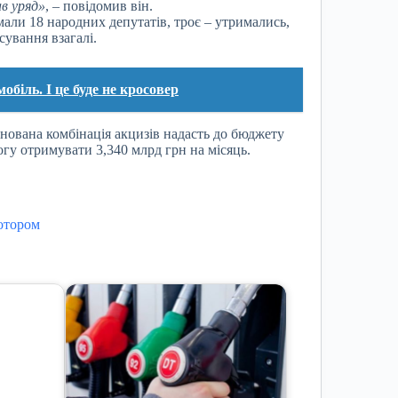
ав уряд»
, – повідомив він.
мали 18 народних депутатів, троє – утримались,
сування взагалі.
біль. І це буде не кросовер
нована комбінація акцизів надасть до бюджету
могу отримувати 3,340 млрд грн на місяць.
мотором