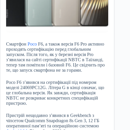
Смартфон
Poco
F6, а також версія F6 Pro активно
проходять сертифікацію перед глобальним
запуском. Після того, як у березні версія Pro
з’явилася на сайті сертифікації NBTC в Таїланді,
тепер там помітили і базовий F6. Це свідчить про
те, що запуск смартфона не за горами.
Poco F6 з’явився на сертифікації під номером
моделі 24069PC12G. Літера G в кінці означає, що
це глобальна версія. Як завжди, сертифікація
NBTC не розкриває конкретних специфікацій
пристрою.
Пристрій нещодавно з’явився в Geekbench з
чіпсетом Qualcomm Snapdragon 8s Gen 3, 12 ГБ
оперативної пам’яті та операційною системою