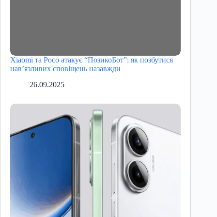
Xiaomi та Poco атакує “ПозикоБот”: як позбутися
нав’язливих сповіщень назавжди
26.09.2025