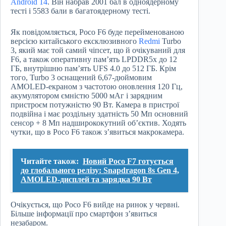
Android 14
. Він набрав 2001 бал в одноядерному
тесті і 5583 бали в багатоядерному тесті.
Як повідомляється, Poco F6 буде перейменованою
версією китайського ексклюзивного
Redmi
Turbo
3, який має той самий чіпсет, що й очікуваний для
F6, а також оперативну пам’ять LPDDR5x до 12
ГБ, внутрішню пам’ять UFS 4.0 до 512 ГБ. Крім
того, Turbo 3 оснащений 6,67-дюймовим
AMOLED-екраном з частотою оновлення 120 Гц,
акумулятором ємністю 5000 мАг і зарядним
пристроєм потужністю 90 Вт. Камера в пристрої
подвійна і має роздільну здатність 50 Мп основний
сенсор + 8 Мп надширококутний об’єктив. Ходять
чутки, що в Poco F6 також з’явиться макрокамера.
Читайте також:
Новий Poco F7 готується
до глобального релізу: Snapdragon 8s Gen 4,
AMOLED-дисплей та зарядка 90 Вт
Очікується, що Poco F6 вийде на ринок у червні.
Більше інформації про смартфон з’явиться
незабаром.