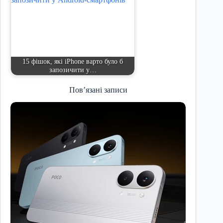
15 фішок, які iPhone варто було б
запозичити у…
Пов’язані записи