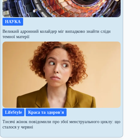
НАУКА
Великий адронний колайдер міг випадково знайти сліди
темної матерії
LifeStyle
Краса та здоров'я
Тисячі жінок повідомили про збої менструального циклу: що
сталося у червні