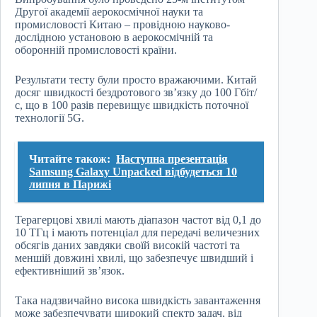
Другої академії аерокосмічної науки та
промисловості Китаю – провідною науково-
дослідною установою в аерокосмічній та
оборонній промисловості країни.
Результати тесту були просто вражаючими. Китай
досяг швидкості бездротового зв’язку до 100 Гбіт/
с, що в 100 разів перевищує швидкість поточної
технології 5G.
Читайте також:
Наступна презентація
Samsung Galaxy Unpacked відбудеться 10
липня в Парижі
Терагерцові хвилі мають діапазон частот від 0,1 до
10 ТГц і мають потенціал для передачі величезних
обсягів даних завдяки своїй високій частоті та
меншій довжині хвилі, що забезпечує швидший і
ефективніший зв’язок.
Така надзвичайно висока швидкість завантаження
може забезпечувати широкий спектр задач, від