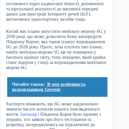
потокового відео надвисокої чіткості, доповненої
та віртуальної реальності до масивної передачі
даних для пристроїв Інтернету речей (IoT),
автономних транспортних засобів тощо.
Китай має плани запустити мобільну мережу 6G у
2030 році, що може дозволити йому випередити
Південну Корею, яка також планує впровадження
6G до 2028 року. Проте, хоча існують такі плани,
навіть мобільна мережа 5G ще не поширена у
багатьох країнах світу, тому невідомо, який країна
стане лідером у гонці за впровадженням мобільної
мережі 6G.
Читайте також:
В чем особенность
холодильников Gorenje
Експерти вважають, що 6G може кардинально
змінити багато аспектів нашого повсякденного
життя.
Samsung
і Південна Корея були одними з
перших, хто заявив про його тестування та
розробку, зосереджуючись на підключенні до