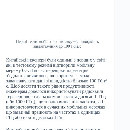
Перші тести мобільного зв’язку 6G: швидкість
завантаження до 100 Гбіт/с
Китайські інженери були одними з перших у світі,
які в тестовому режимі відтворили мобільну
мережу 6G. Під час перевірки параметрів
з’єднання виявилось, що користувач може
завантажувати дані зі швидкістю близько 100 Гбіт/
с. Щоб досягти такого рівня продуктивності,
інженерам довелося використовувати радіохвилі
терагерцового діапазону, де частота досягає 1 ТГц
(або 1000 ГГц), що значно вище, ніж частоти, які
використовуються в сучасних мобільних мережах,
що зазвичай працюють на частотах в одиницях
ГГц або навіть десятках ГГц.
Випробування було проведено 25-м інститутом