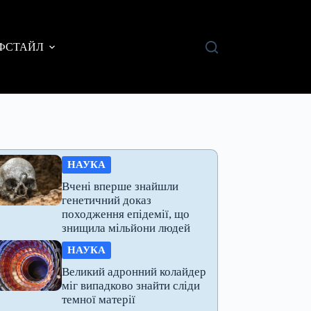
ФСТАЙЛ
НАУКА
Вчені вперше знайшли
генетичний доказ
походження епідемії, що
знищила мільйони людей
НАУКА
Великий адронний колайдер
міг випадково знайти сліди
темної матерії