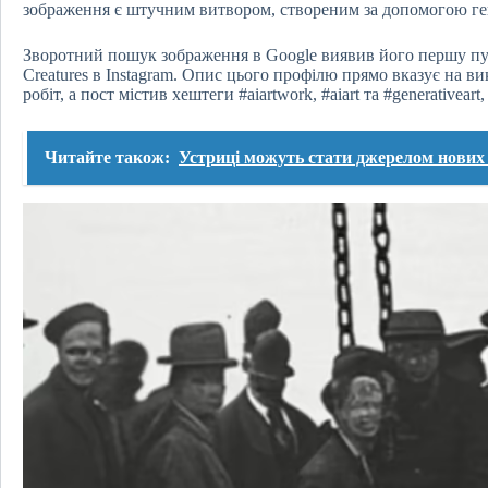
зображення є штучним витвором, створеним за допомогою ге
Зворотний пошук зображення в Google виявив його першу публ
Creatures в Instagram. Опис цього профілю прямо вказує на 
робіт, а пост містив хештеги #aiartwork, #aiart та #generative
Читайте також:
Устриці можуть стати джерелом нових