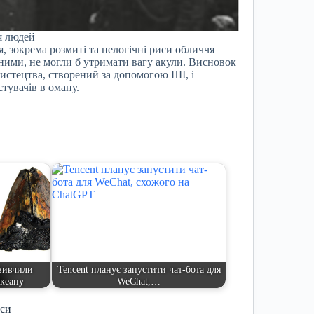
я людей
, зокрема розмиті та нелогічні риси обличчя
ними, не могли б утримати вагу акули. Висновок
мистецтва, створений за допомогою ШІ, і
тувачів в оману.
вивчили
Tencent планує запустити чат-бота для
океану
WeChat,…
иси