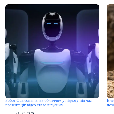
Робот Qualcomm впав обличчям у підлогу під час
Вче
презентації: відео стало вірусним
пох
31.07.2026