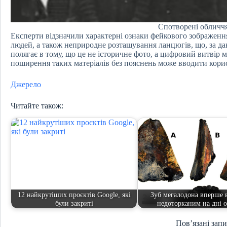
Спотворені обличч
Експерти відзначили характерні ознаки фейкового зображення
людей, а також неприродне розташування ланцюгів, що, за да
полягає в тому, що це не історичне фото, а цифровий витвір 
поширення таких матеріалів без пояснень може вводити корис
Джерело
Читайте також:
12 найкрутіших проєктів Google, які
Зуб мегалодона вперше 
були закриті
недоторканим на дні 
Пов’язані зап