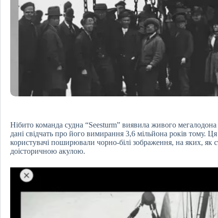
Нібито команда судна “Seesturm” виявила живого мегалодона 
дані свідчать про його вимирання 3,6 мільйона років тому. Ця
користувачі поширювали чорно-білі зображення, на яких, як 
доісторичною акулою.