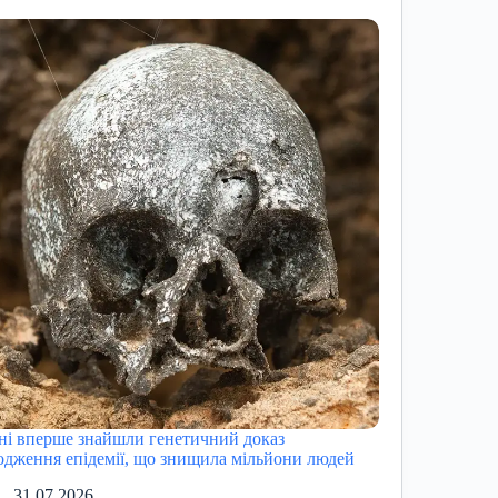
ні вперше знайшли генетичний доказ
одження епідемії, що знищила мільйони людей
31.07.2026