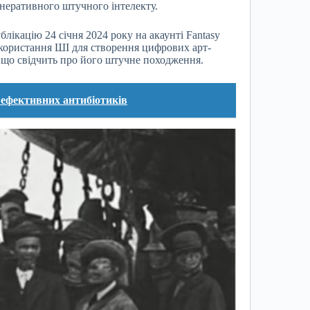
неративного штучного інтелекту.
ікацію 24 січня 2024 року на акаунті Fantasy
використання ШІ для створення цифрових арт-
art, що свідчить про його штучне походження.
 ефективних антибіотиків