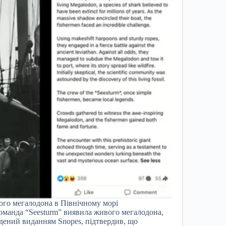
ого мегалодона в Північному морі
команда “Seesturm” виявила живого мегалодона,
едений виданням Snopes, підтвердив, що